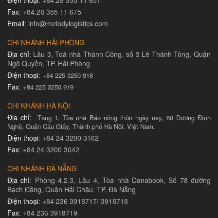
Fax
: +84.28 355 11 675
Email
: info@melodylogistics.com
CHI NHÁNH HẢI PHÒNG
Địa chỉ
: Lầu 3, Toà nhà Thành Công, số 3 Lê Thánh Tông, Quận
Ngô Quyền, TP. Hải Phòng
Điện thoại
:
+84 225 3250 918
Fax
:
+84 225 3250 919
CHI NHÁNH HÀ NỘI
Địa chỉ
:
Tầng 1, Tòa nhà Báo nông thôn ngày nay, 68 Dương Đình
Nghệ, Quận Cầu Giấy, Thành phố Hà Nội, Việt Nam.
Điện thoại
: +84 24 3200 3162
Fax
: +84 24 3200 3042
CHI NHÁNH ĐÀ NẴNG
Địa chỉ
: Phòng 4.2.3, Lầu 4, Tòa nhà Danabook, Số 78 đường
Bạch Đằng, Quận Hải Châu, TP. Đà Nẵng
Điện thoại
: +84 236 3918717/ 3918718
Fax
: +84 236 3918719