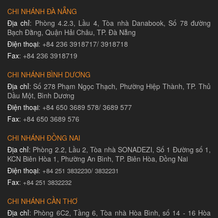
CHI NHÁNH ĐÀ NẴNG
Địa chỉ
: Phòng 4.2.3, Lầu 4, Tòa nhà Danabook, Số 78 đường
Bạch Đằng, Quận Hải Châu, TP. Đà Nẵng
Điện thoại
: +84 236 3918717/ 3918718
Fax
: +84 236 3918719
CHI NHÁNH BÌNH DƯƠNG
Địa chỉ
: Số 278 Phạm Ngọc Thạch, Phường Hiệp Thành, TP. Thủ
Dầu Một, Bình Dương
Điện thoại
: +84 650 3689 578/ 3689 577
Fax
: +84 650 3689 576
CHI NHÁNH ĐỒNG NAI
Địa chỉ
: Phòng 2.2, Lầu 2, Tòa nhà SONADEZI, Số 1 Đường số 1,
KCN Biên Hòa 1, Phường An Bình, TP. Biên Hòa, Đồng Nai
Điện thoại
:
+84 251 3832230/ 3832231​
Fax
:
+84 251 3832232
CHI NHÁNH CẦN THƠ
Địa chỉ
: Phòng 6C2, Tầng 6, Tòa nhà Hòa Bình, số 14 - 16 Hòa