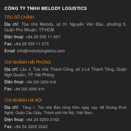
CÔNG TY TNHH MELODY LOGISTICS
TRỤ SỞ CHÍNH
Địa chỉ
: Tòa nhà Melody, số 01 Nguyễn Văn Đậu, phường 5,
Quận Phú Nhuận, TP.HCM
Điện thoại
: +84.28 355 11 657
Fax
: +84.28 355 11 675
Email
: info@melodylogistics.com
CHI NHÁNH HẢI PHÒNG
Địa chỉ
: Lầu 3, Toà nhà Thành Công, số 3 Lê Thánh Tông, Quận
Ngô Quyền, TP. Hải Phòng
Điện thoại
:
+84 225 3250 918
Fax
:
+84 225 3250 919
CHI NHÁNH HÀ NỘI
Địa chỉ
:
Tầng 1, Tòa nhà Báo nông thôn ngày nay, 68 Dương Đình
Nghệ, Quận Cầu Giấy, Thành phố Hà Nội, Việt Nam.
Điện thoại
: +84 24 3200 3162
Fax
: +84 24 3200 3042