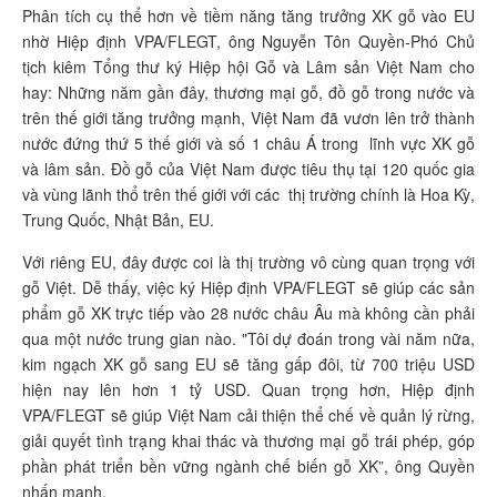
Phân tích cụ thể hơn về tiềm năng tăng trưởng XK gỗ vào EU
nhờ Hiệp định VPA/FLEGT, ông Nguyễn Tôn Quyền-Phó Chủ
tịch kiêm Tổng thư ký Hiệp hội Gỗ và Lâm sản Việt Nam cho
hay: Những năm gần đây, thương mại gỗ, đồ gỗ trong nước và
trên thế giới tăng trưởng mạnh, Việt Nam đã vươn lên trở thành
nước đứng thứ 5 thế giới và số 1 châu Á trong lĩnh vực XK gỗ
và lâm sản. Đồ gỗ của Việt Nam được tiêu thụ tại 120 quốc gia
và vùng lãnh thổ trên thế giới với các thị trường chính là Hoa Kỳ,
Trung Quốc, Nhật Bản, EU.
Với riêng EU, đây được coi là thị trường vô cùng quan trọng với
gỗ Việt. Dễ thấy, việc ký Hiệp định VPA/FLEGT sẽ giúp các sản
phẩm gỗ XK trực tiếp vào 28 nước châu Âu mà không cần phải
qua một nước trung gian nào. "Tôi dự đoán trong vài năm nữa,
kim ngạch XK gỗ sang EU sẽ tăng gấp đôi, từ 700 triệu USD
hiện nay lên hơn 1 tỷ USD. Quan trọng hơn, Hiệp định
VPA/FLEGT sẽ giúp Việt Nam cải thiện thể chế về quản lý rừng,
giải quyết tình trạng khai thác và thương mại gỗ trái phép, góp
phần phát triển bền vững ngành chế biến gỗ XK”, ông Quyền
nhấn mạnh.