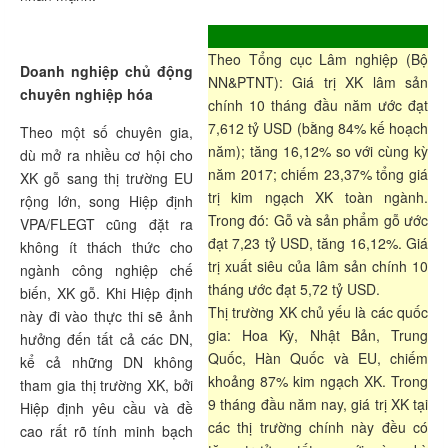
Theo Tổng cục Lâm nghiệp (Bộ
Doanh nghiệp chủ động
NN&PTNT): Giá trị XK lâm sản
chuyên nghiệp hóa
chính 10 tháng đầu năm ước đạt
7,612 tỷ USD (bằng 84% kế hoạch
Theo một số chuyên gia,
năm); tăng 16,12% so với cùng kỳ
dù mở ra nhiều cơ hội cho
năm 2017; chiếm 23,37% tổng giá
XK gỗ sang thị trường EU
trị kim ngạch XK toàn ngành.
rộng lớn, song Hiệp định
Trong đó: Gỗ và sản phẩm gỗ ước
VPA/FLEGT cũng đặt ra
đạt 7,23 tỷ USD, tăng 16,12%. Giá
không ít thách thức cho
trị xuất siêu của lâm sản chính 10
ngành công nghiệp chế
tháng ước đạt 5,72 tỷ USD.
biến, XK gỗ. Khi Hiệp định
Thị trường XK chủ yếu là các quốc
này đi vào thực thi sẽ ảnh
gia: Hoa Kỳ, Nhật Bản, Trung
hưởng đến tất cả các DN,
Quốc, Hàn Quốc và EU, chiếm
kể cả những DN không
khoảng 87% kim ngạch XK. Trong
tham gia thị trường XK, bởi
9 tháng đầu năm nay, giá trị XK tại
Hiệp định yêu cầu và đề
các thị trường chính này đều có
cao rất rõ tính minh bạch