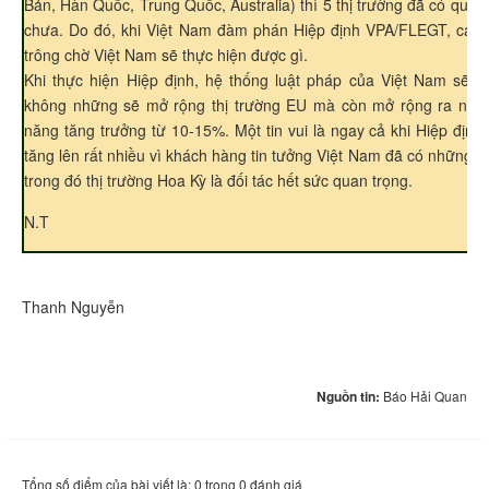
Bản, Hàn Quốc, Trung Quốc, Australia) thì 5 thị trường đã có quy 
chưa. Do đó, khi Việt Nam đàm phán Hiệp định VPA/FLEGT, các 
trông chờ Việt Nam sẽ thực hiện được gì.
Khi thực hiện Hiệp định, hệ thống luật pháp của Việt Nam sẽ đư
không những sẽ mở rộng thị trường EU mà còn mở rộng ra nhiều
năng tăng trưởng từ 10-15%. Một tin vui là ngay cả khi Hiệp địn
tăng lên rất nhiều vì khách hàng tin tưởng Việt Nam đã có những c
trong đó thị trường Hoa Kỳ là đối tác hết sức quan trọng.
N.T
Thanh Nguyễn
Nguồn tin:
Báo Hải Quan
Tổng số điểm của bài viết là: 0 trong 0 đánh giá