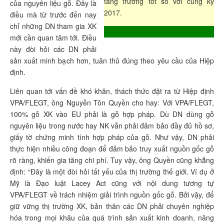
tăng trưởng tốt so với cùng kỳ
của nguyên liệu gỗ. Đây là
2017.
điều mà từ trước đến nay
chỉ những DN tham gia XK
mới cần quan tâm tới. Điều
này đòi hỏi các DN phải
sản xuất minh bạch hơn, tuân thủ đúng theo yêu cầu của Hiệp
định.
Liên quan tới vấn đề khó khăn, thách thức đặt ra từ Hiệp định
VPA/FLEGT, ông Nguyễn Tôn Quyền cho hay: Với VPA/FLEGT,
100% gỗ XK vào EU phải là gỗ hợp pháp. Dù DN dùng gỗ
nguyên liệu trong nước hay NK vẫn phải đảm bảo đầy đủ hồ sơ,
giấy tờ chứng minh tính hợp pháp của gỗ. Như vậy, DN phải
thực hiện nhiều công đoạn để đảm bảo truy xuất nguồn gốc gỗ
rõ ràng, khiến gia tăng chi phí. Tuy vậy, ông Quyền cũng khẳng
định: “Đây là một đòi hỏi tất yếu của thị trường thế giới. Ví dụ ở
Mỹ là Đạo luật Lacey Act cũng với nội dung tương tự
VPA/FLEGT về trách nhiệm giải trình nguồn gốc gỗ. Bởi vậy, để
giữ vững thị trường XK, bản thân các DN phải chuyên nghiệp
hóa trong mọi khâu của quá trình sản xuất kinh doanh, nâng