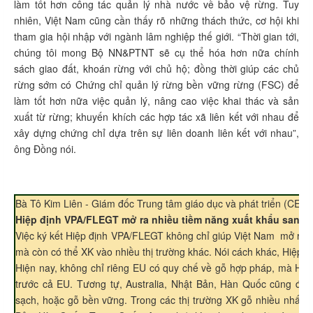
làm tốt hơn công tác quản lý nhà nước về bảo vệ rừng. Tuy
nhiên, Việt Nam cũng cần thấy rõ những thách thức, cơ hội khi
tham gia hội nhập với ngành lâm nghiệp thế giới. “Thời gian tới,
chúng tôi mong Bộ NN&PTNT sẽ cụ thể hóa hơn nữa chính
sách giao đất, khoán rừng với chủ hộ; đồng thời giúp các chủ
rừng sớm có Chứng chỉ quản lý rừng bền vững rừng (FSC) để
làm tốt hơn nữa việc quản lý, nâng cao việc khai thác và sản
xuất từ rừng; khuyến khích các hợp tác xã liên kết với nhau để
xây dựng chứng chỉ dựa trên sự liên doanh liên kết với nhau”,
ông Đồng nói.
Bà Tô Kim Liên - Giám đốc Trung tâm giáo dục và phát triển (CED)
Hiệp định VPA/FLEGT mở ra nhiều tiềm năng xuất khẩu sang t
Việc ký kết Hiệp định VPA/FLEGT không chỉ giúp Việt Nam mở rộng
mà còn có thể XK vào nhiều thị trường khác. Nói cách khác, Hiệp đ
Hiện nay, không chỉ riêng EU có quy chế về gỗ hợp pháp, mà Hoa
trước cả EU. Tương tự, Australia, Nhật Bản, Hàn Quốc cũng đã
sạch, hoặc gỗ bền vững. Trong các thị trường XK gỗ nhiều nhất h