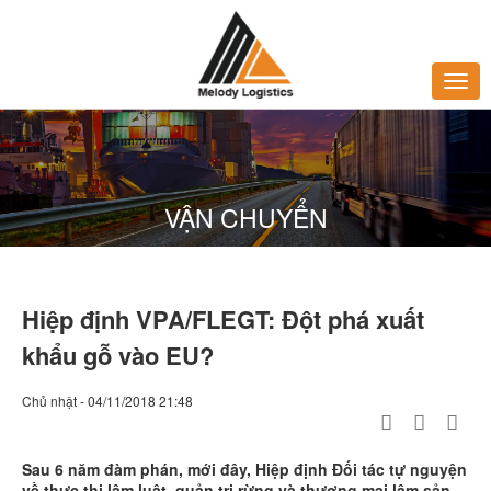
VẬN CHUYỂN
Hiệp định VPA/FLEGT: Đột phá xuất
khẩu gỗ vào EU?
Chủ nhật - 04/11/2018 21:48
Sau 6 năm đàm phán, mới đây, Hiệp định Đối tác tự nguyện
về thực thi lâm luật, quản trị rừng và thương mại lâm sản