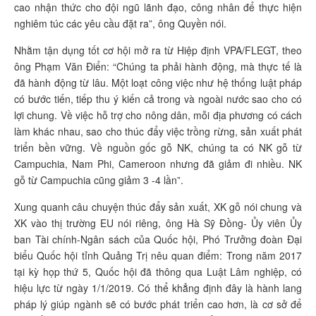
cao nhận thức cho đội ngũ lãnh đạo, công nhân để thực hiện
nghiêm túc các yêu cầu đặt ra”, ông Quyền nói.
Nhằm tận dụng tốt cơ hội mở ra từ Hiệp định VPA/FLEGT, theo
ông Phạm Văn Điển: “Chúng ta phải hành động, mà thực tế là
đã hành động từ lâu. Một loạt công việc như hệ thống luật pháp
có bước tiến, tiếp thu ý kiến cả trong và ngoài nước sao cho có
lợi chung. Về việc hỗ trợ cho nông dân, mỗi địa phương có cách
làm khác nhau, sao cho thúc đẩy việc trồng rừng, sản xuất phát
triển bền vững. Về nguồn gốc gỗ NK, chúng ta có NK gỗ từ
Campuchia, Nam Phi, Cameroon nhưng đã giảm đi nhiều. NK
gỗ từ Campuchia cũng giảm 3 -4 lần”.
Xung quanh câu chuyện thúc đẩy sản xuất, XK gỗ nói chung và
XK vào thị trường EU nói riêng, ông Hà Sỹ Đồng- Ủy viên Ủy
ban Tài chính-Ngân sách của Quốc hội, Phó Trưởng đoàn Đại
biểu Quốc hội tỉnh Quảng Trị nêu quan điểm: Trong năm 2017
tại kỳ họp thứ 5, Quốc hội đã thông qua Luật Lâm nghiệp, có
hiệu lực từ ngày 1/1/2019. Có thể khẳng định đây là hành lang
pháp lý giúp ngành sẽ có bước phát triển cao hơn, là cơ sở để