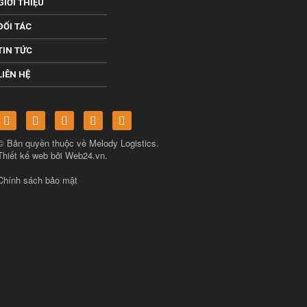
GIỚI THIỆU
ĐỐI TÁC
TIN TỨC
LIÊN HỆ
© Bản quyền thuộc về
Melody Logistics
.
Thiết kế web bởi
Web24.vn
.
Chính sách bảo mật