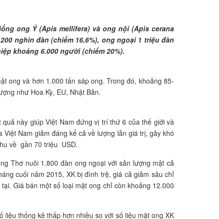
ng ong Ý (Apis mellifera) và ong nội (Apis cerana
 200 nghìn đàn (chiếm 16,6%), ong ngoại 1 triệu đàn
iệp khoảng 6.000 người (chiếm 20%).
t ong và hơn 1.000 tấn sáp ong. Trong đó, khoảng 85-
 lượng như Hoa Kỳ, EU, Nhật Bản.
uả này giúp Việt Nam đứng vị trí thứ 6 của thế giới và
Việt Nam giảm đáng kể cả về lượng lẫn giá trị, gây khó
thu về gần 70 triệu USD.
ông Thơ nuôi 1.800 đàn ong ngoại với sản lượng mật cả
áng cuối năm 2015, XK bị đình trệ, giá cả giảm sâu chỉ
tại. Giá bán một số loại mật ong chỉ còn khoảng 12.000
liệu thống kê thấp hơn nhiều so với số liệu mật ong XK