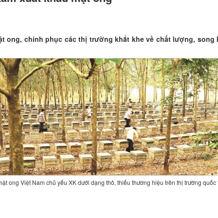
t ong, chinh phục các thị trường khắt khe về chất lượng, song k
mật ong Việt Nam chủ yếu XK dưới dạng thô, thiếu thương hiệu trên thị trường quốc t