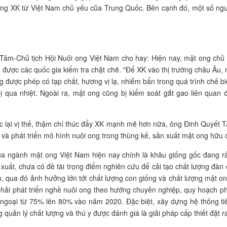
ong XK từ Việt Nam chủ yếu của Trung Quốc. Bên cạnh đó, một số ngườ
âm-Chủ tịch Hội Nuôi ong Việt Nam cho hay: Hiện nay, mật ong chủ y
g được các quốc gia kiểm tra chặt chẽ. "Để XK vào thị trường châu Âu
 được phép có tạp chất, hương vị lạ, nhiễm bẩn trong quá trình chế b
bị qua nhiệt. Ngoài ra, mật ong cũng bị kiểm soát gắt gao liên qua
lại vị thế, thậm chí thúc đẩy XK mạnh mẽ hơn nữa, ông Đinh Quyết Tâ
và phát triển mô hình nuôi ong trong thùng kế, sản xuất mật ong hữu 
ủa ngành mật ong Việt Nam hiện nay chính là khâu giống gốc đang r
 xuất, chưa có đề tài trọng điểm nghiên cứu để cải tạo chất lượng đàn
o, qua đó ảnh hưởng lớn tới chất lượng con giống và chất lượng mật ong
ải phát triển nghề nuôi ong theo hướng chuyên nghiệp, quy hoạch phá
ng ngoại từ 75% lên 80% vào năm 2020. Đặc biệt, xây dựng hệ thống t
quản lý chất lượng và thú y được đánh giá là giải pháp cấp thiết đặt r