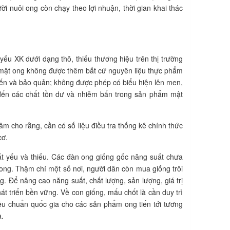
i nuôi ong còn chạy theo lợi nhuận, thời gian khai thác
ếu XK dưới dạng thô, thiếu thương hiệu trên thị trường
, mật ong không được thêm bất cứ nguyên liệu thực phẩm
iến và bảo quản; không được phép có biểu hiện lên men,
n đến các chất tồn dư và nhiễm bẩn trong sản phẩm mật
m cho rằng, cần có số liệu điều tra thống kê chính thức
cơ.
ất yếu và thiếu. Các đàn ong giống gốc năng suất chưa
 ong. Thậm chí một số nơi, người dân còn mua giống trôi
. Để nâng cao năng suất, chất lượng, sản lượng, giá trị
t triển bền vững. Về con giống, mấu chốt là cần duy trì
iêu chuẩn quốc gia cho các sản phẩm ong tiến tới tương
a.