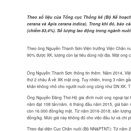
Theo số liệu của Tổng cục Thống kê (Bộ Kế hoạch 
cerana và Apis cerana indica). Trong khi đó, báo c
(chiếm 83,4%). Số lượng lao động trong ngành nuô
Theo ông Nguyễn Thanh Sơn-Viện trưởng Viện Chăn nuô
90% được XK, lượng còn lại tiêu dùng nội địa. Mật ong 
Ông Nguyễn Thanh Sơn thông tin thêm: Năm 2014, Việt N
thứ 2 châu Á về XK mật ong. Tuy nhiên, trong 3 năm gầ
khăn không nhỏ cho người nuôi ong cũng như DN XK. Tí
Ông Nguyễn Đăng Thơ-Hộ gia đình nuôi ong ngoại tại t
năm đạt 108 tấn/năm. 6 tháng đầu năm 2015, giá bán mậ
còn 16.000 đồng/kg mật. Từ năm 2016-2018, sản lượng m
đồng/kg. Mức giá này không đủ cho việc đầu tư và chi 
Theo đại diện Cục Chăn nuôi (Bộ NN&PTNT): Từ năm 2016