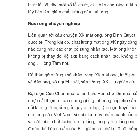
thực tế. Vì vậy, một số tổ chức, cá nhân cho rằng mật 
tùy tiện làm giảm chất lượng của mật ong…
Nuôi ong chuyên nghiệp
Liên quan tới câu chuyện XK mật ong, ông Đinh Quyết T
quốc tế. Trong khi đó, chất lượng mật ong XK ngày càn
nào cũng như các chất bổ sung nhân tạo. Mật ong không
không bị thay đổi độ axit bằng cách nhân tạo, không 
ong…", ông Tâm nói.
Để tháo gỡ những khó khăn trong XK mật ong, khôi phục 
về đàn ong, số người nuôi, sản lượng, XK…; nghiên cứu 
Đại diện Cục Chăn nuôi phân tích: Hạn chế lớn nhất c
được cải thiện, chưa có ong giống tốt cung cấp cho sản
nổi không rõ nguồn gốc gây pha tạp, tỷ lệ cận huyết ca
mật ong của Việt Nam, vị đại diện này nhấn mạnh cần ph
và cải thiện chất lượng đàn giống, tăng tỷ lệ giống o
đương bộ tiêu chuẩn của EU, giám sát chặt chẽ hệ thống 