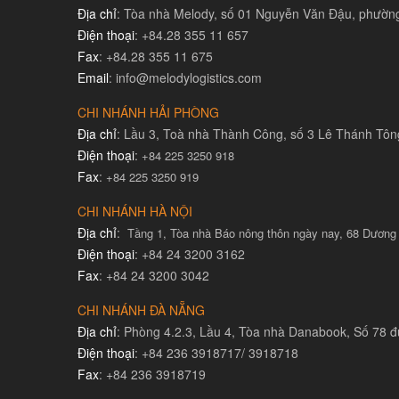
Địa chỉ
: Tòa nhà Melody, số 01 Nguyễn Văn Đậu, phườ
Điện thoại
: +84.28 355 11 657
Fax
: +84.28 355 11 675
Email
: info@melodylogistics.com
CHI NHÁNH HẢI PHÒNG
Địa chỉ
: Lầu 3, Toà nhà Thành Công, số 3 Lê Thánh Tô
Điện thoại
:
+84 225 3250 918
Fax
:
+84 225 3250 919
CHI NHÁNH HÀ NỘI
Địa chỉ
:
Tầng 1, Tòa nhà Báo nông thôn ngày nay, 68 Dương
Điện thoại
: +84 24 3200 3162
Fax
: +84 24 3200 3042
CHI NHÁNH ĐÀ NẴNG
Địa chỉ
: Phòng 4.2.3, Lầu 4, Tòa nhà Danabook, Số 78
Điện thoại
: +84 236 3918717/ 3918718
Fax
: +84 236 3918719