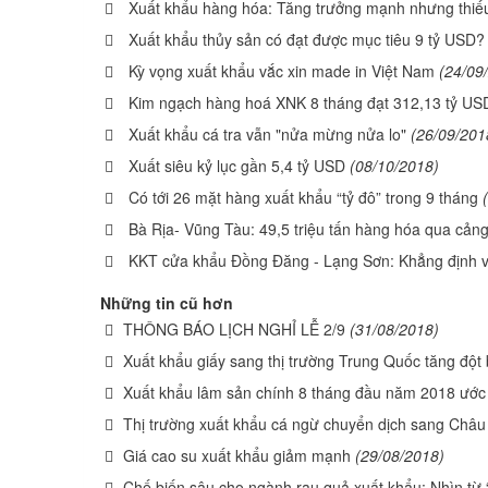
Xuất khẩu hàng hóa: Tăng trưởng mạnh nhưng thiế
Xuất khẩu thủy sản có đạt được mục tiêu 9 tỷ USD?
Kỳ vọng xuất khẩu vắc xin made in Việt Nam
(24/09
Kim ngạch hàng hoá XNK 8 tháng đạt 312,13 tỷ US
Xuất khẩu cá tra vẫn "nửa mừng nửa lo"
(26/09/201
Xuất siêu kỷ lục gần 5,4 tỷ USD
(08/10/2018)
Có tới 26 mặt hàng xuất khẩu “tỷ đô” trong 9 tháng
Bà Rịa- Vũng Tàu: 49,5 triệu tấn hàng hóa qua cản
KKT cửa khẩu Đồng Đăng - Lạng Sơn: Khẳng định vai
Những tin cũ hơn
THÔNG BÁO LỊCH NGHỈ LỄ 2/9
(31/08/2018)
Xuất khẩu giấy sang thị trường Trung Quốc tăng đột 
Xuất khẩu lâm sản chính 8 tháng đầu năm 2018 ước
Thị trường xuất khẩu cá ngừ chuyển dịch sang Châu
Giá cao su xuất khẩu giảm mạnh
(29/08/2018)
Chế biến sâu cho ngành rau quả xuất khẩu: Nhìn từ