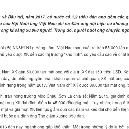
và Đầu tư), năm 2017, cả nước có 1,2 triệu đàn ong gồm các giố
áo của Hội Nuôi ong Việt Nam chỉ rõ: Đàn ong nội hiện có khoảng
i ong khoảng 30.000 người. Trong đó, người nuôi ong chuyên ngh
i (Bộ NN&PTNT): Hàng năm, Việt Nam sản xuất ra trên 55.000 tấn mậ
chủ yếu được XK đến các thị trường "khó tính", có yêu cầu cao về chất
am XK gần 50.000 tấn mật ong với giá trị XK đạt 150 triệu USD. Kết q
n đây, do nhiều nguyên nhân khách quan và chủ quan, XK mật ong của 
nh riêng trong năm 2017, Việt Nam chỉ XK được 39.000 tấn mật ong, 
hị trấn nông trường Mộc Châu, Sơn La chia sẻ: Năm 2015, gia đình 
t ong XK đạt đỉnh điểm là 45.000 đồng/kg mật. Tuy nhiên, trong 6 th
ật và giá mật XK liên tục giảm qua các năm và kéo dài cho đến hiện 
phí buộc gia đình ông Thơ giảm xuống 950 đàn.
 đến nay, ngành ong gặp khó khăn. Một trong những lý do là bởi, số 