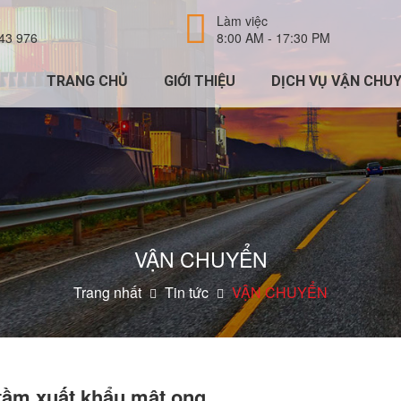
Làm việc
43 976
8:00 AM - 17:30 PM
TRANG CHỦ
GIỚI THIỆU
DỊCH VỤ VẬN CHU
VẬN CHUYỂN
Trang nhất
Tin tức
VẬN CHUYỂN
 tầm xuất khẩu mật ong