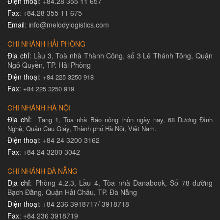
Điện thoại
: +84.28 355 11 657
Fax
: +84.28 355 11 675
Email
: info@melodylogistics.com
CHI NHÁNH HẢI PHÒNG
Địa chỉ
: Lầu 3, Toà nhà Thành Công, số 3 Lê Thánh Tông, Quận
Ngô Quyền, TP. Hải Phòng
Điện thoại
:
+84 225 3250 918
Fax
:
+84 225 3250 919
CHI NHÁNH HÀ NỘI
Địa chỉ
:
Tầng 1, Tòa nhà Báo nông thôn ngày nay, 68 Dương Đình
Nghệ, Quận Cầu Giấy, Thành phố Hà Nội, Việt Nam.
Điện thoại
: +84 24 3200 3162
Fax
: +84 24 3200 3042
CHI NHÁNH ĐÀ NẴNG
Địa chỉ
: Phòng 4.2.3, Lầu 4, Tòa nhà Danabook, Số 78 đường
Bạch Đằng, Quận Hải Châu, TP. Đà Nẵng
Điện thoại
: +84 236 3918717/ 3918718
Fax
: +84 236 3918719