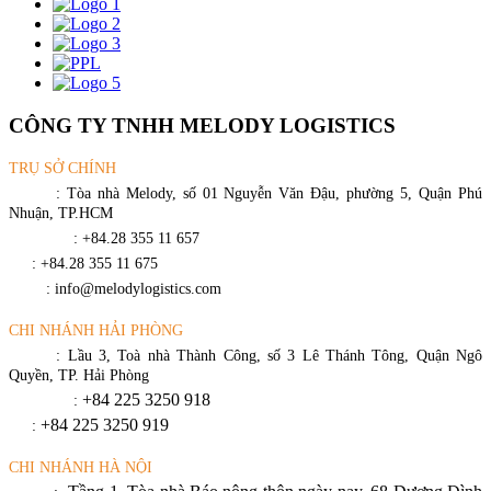
CÔNG TY TNHH MELODY LOGISTICS
TRỤ SỞ CHÍNH
Địa chỉ
: Tòa nhà Melody, số 01 Nguyễn Văn Đậu, phường 5, Quận Phú
Nhuận, TP.HCM
Điện thoại
: +84.28 355 11 657
Fax
: +84.28 355 11 675
Email
: info@melodylogistics.com
CHI NHÁNH HẢI PHÒNG
Địa chỉ
: Lầu 3, Toà nhà Thành Công, số 3 Lê Thánh Tông, Quận Ngô
Quyền, TP. Hải Phòng
+84 225 3250 918
Điện thoại
:
+84 225 3250 919
Fax
:
CHI NHÁNH HÀ NỘI