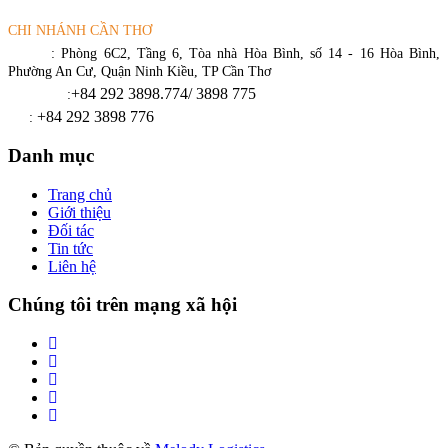
CHI NHÁNH CẦN THƠ
Địa chỉ
: Phòng 6C2, Tầng 6, Tòa nhà Hòa Bình, số 14 - 16 Hòa Bình,
Phường An Cư, Quận Ninh Kiều, TP Cần Thơ
+84 292 3898.774/ 3898 775
Điện thoại
:
+84 292 3898 776
Fax
:
Danh mục
Trang chủ
Giới thiệu
Đối tác
Tin tức
Liên hệ
Chúng tôi trên mạng xã hội