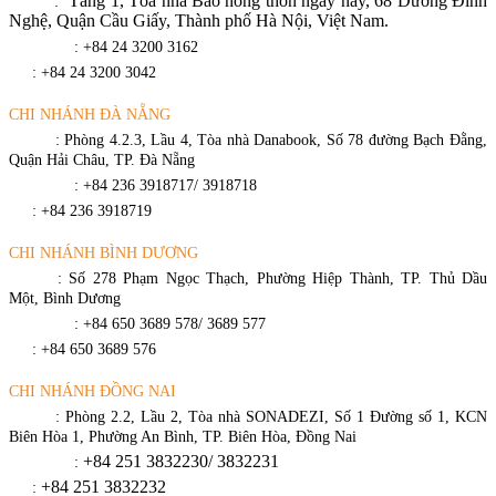
Tầng 1, Tòa nhà Báo nông thôn ngày nay, 68 Dương Đình
Địa chỉ
:
Nghệ, Quận Cầu Giấy, Thành phố Hà Nội, Việt Nam.
Điện thoại
: +84 24 3200 3162
Fax
: +84 24 3200 3042
CHI NHÁNH ĐÀ NẴNG
Địa chỉ
: Phòng 4.2.3, Lầu 4, Tòa nhà Danabook, Số 78 đường Bạch Đằng,
Quận Hải Châu, TP. Đà Nẵng
Điện thoại
: +84 236 3918717/ 3918718
Fax
: +84 236 3918719
CHI NHÁNH BÌNH DƯƠNG
Địa chỉ
: Số 278 Phạm Ngọc Thạch, Phường Hiệp Thành, TP. Thủ Dầu
Một, Bình Dương
Điện thoại
: +84 650 3689 578/ 3689 577
Fax
: +84 650 3689 576
CHI NHÁNH ĐỒNG NAI
Địa chỉ
: Phòng 2.2, Lầu 2, Tòa nhà SONADEZI, Số 1 Đường số 1, KCN
Biên Hòa 1, Phường An Bình, TP. Biên Hòa, Đồng Nai
+84 251 3832230/ 3832231​
Điện thoại
:
+84 251 3832232
Fax
: