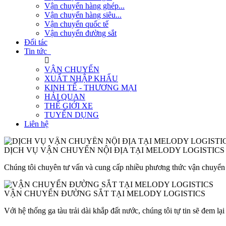
Vận chuyển hàng ghép...
Vận chuyển hàng siêu...
Vận chuyển quốc tế
Vận chuyển đường sắt
Đối tác
Tin tức
VẬN CHUYỂN
XUẤT NHẬP KHẨU
KINH TẾ - THƯƠNG MẠI
HẢI QUAN
THẾ GIỚI XE
TUYỂN DỤNG
Liên hệ
DỊCH VỤ VẬN CHUYỂN NỘI ĐỊA TẠI MELODY LOGISTICS
Chúng tôi chuyên tư vấn và cung cấp nhiều phương thức vận chuyển n
VẬN CHUYỂN ĐƯỜNG SẮT TẠI MELODY LOGISTICS
Với hệ thống ga tàu trải dài khắp đất nước, chúng tôi tự tin sẽ đem lạ