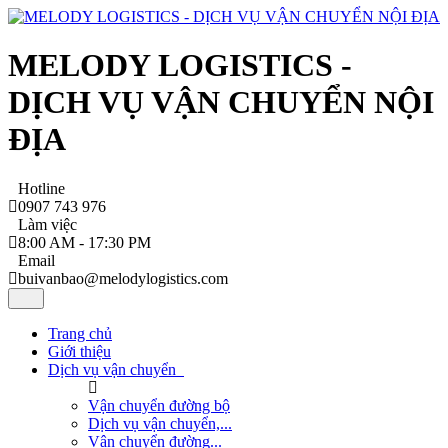
MELODY LOGISTICS -
DỊCH VỤ VẬN CHUYỂN NỘI
ĐỊA
Hotline
0907 743 976
Làm việc
8:00 AM - 17:30 PM
Email
buivanbao@melodylogistics.com
Trang chủ
Giới thiệu
Dịch vụ vận chuyển
Vận chuyển đường bộ
Dịch vụ vận chuyển,...
Vận chuyển đường...