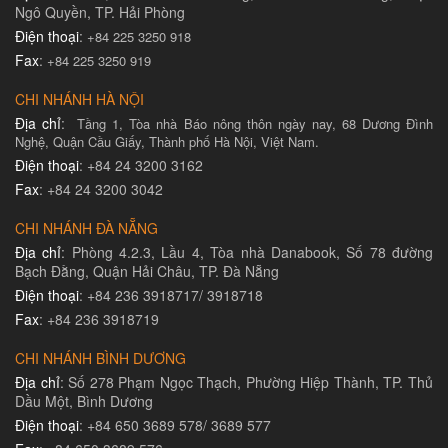
Ngô Quyền, TP. Hải Phòng
Điện thoại
:
+84 225 3250 918
Fax
:
+84 225 3250 919
CHI NHÁNH HÀ NỘI
Địa chỉ
:
Tầng 1, Tòa nhà Báo nông thôn ngày nay, 68 Dương Đình
Nghệ, Quận Cầu Giấy, Thành phố Hà Nội, Việt Nam.
Điện thoại
: +84 24 3200 3162
Fax
: +84 24 3200 3042
CHI NHÁNH ĐÀ NẴNG
Địa chỉ
: Phòng 4.2.3, Lầu 4, Tòa nhà Danabook, Số 78 đường
Bạch Đằng, Quận Hải Châu, TP. Đà Nẵng
Điện thoại
: +84 236 3918717/ 3918718
Fax
: +84 236 3918719
CHI NHÁNH BÌNH DƯƠNG
Địa chỉ
: Số 278 Phạm Ngọc Thạch, Phường Hiệp Thành, TP. Thủ
Dầu Một, Bình Dương
Điện thoại
: +84 650 3689 578/ 3689 577