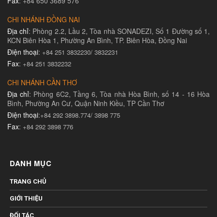
Fax
: +84 650 3689 576
CHI NHÁNH ĐỒNG NAI
Địa chỉ
: Phòng 2.2, Lầu 2, Tòa nhà SONADEZI, Số 1 Đường số 1,
KCN Biên Hòa 1, Phường An Bình, TP. Biên Hòa, Đồng Nai
Điện thoại
:
+84 251 3832230/ 3832231​
Fax
:
+84 251 3832232
CHI NHÁNH CẦN THƠ
Địa chỉ
: Phòng 6C2, Tầng 6, Tòa nhà Hòa Bình, số 14 - 16 Hòa
Bình, Phường An Cư, Quận Ninh Kiều, TP Cần Thơ
Điện thoại
:
+84 292 3898.774/ 3898 775
Fax
:
+84 292 3898 776
DANH MỤC
TRANG CHỦ
GIỚI THIỆU
ĐỐI TÁC