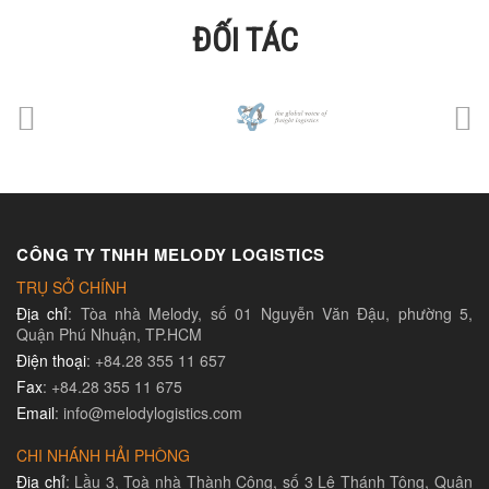
ĐỐI TÁC
CÔNG TY TNHH MELODY LOGISTICS
TRỤ SỞ CHÍNH
Địa chỉ
: Tòa nhà Melody, số 01 Nguyễn Văn Đậu, phường 5,
Quận Phú Nhuận, TP.HCM
Điện thoại
: +84.28 355 11 657
Fax
: +84.28 355 11 675
Email
: info@melodylogistics.com
CHI NHÁNH HẢI PHÒNG
Địa chỉ
: Lầu 3, Toà nhà Thành Công, số 3 Lê Thánh Tông, Quận