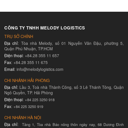
CÔNG TY TNHH MELODY LOGISTICS
TRỤ SỞ CHÍNH
Địa chỉ
: Tòa nhà Melody, số 01 Nguyễn Văn Đậu, phường 5,
Quận Phú Nhuận, TP.HCM
Điện thoại
: +84.28 355 11 657
Fax
: +84.28 355 11 675
Email
: info@melodylogistics.com
CHI NHÁNH HẢI PHÒNG
Địa chỉ
: Lầu 3, Toà nhà Thành Công, số 3 Lê Thánh Tông, Quận
Ngô Quyền, TP. Hải Phòng
Điện thoại
:
+84 225 3250 918
Fax
:
+84 225 3250 919
CHI NHÁNH HÀ NỘI
Địa chỉ
:
Tầng 1, Tòa nhà Báo nông thôn ngày nay, 68 Dương Đình