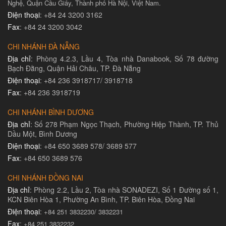
Nghệ, Quận Cầu Giấy, Thành phố Hà Nội, Việt Nam.
Điện thoại
: +84 24 3200 3162
Fax
: +84 24 3200 3042
CHI NHÁNH ĐÀ NẴNG
Địa chỉ
: Phòng 4.2.3, Lầu 4, Tòa nhà Danabook, Số 78 đường
Bạch Đằng, Quận Hải Châu, TP. Đà Nẵng
Điện thoại
: +84 236 3918717/ 3918718
Fax
: +84 236 3918719
CHI NHÁNH BÌNH DƯƠNG
Địa chỉ
: Số 278 Phạm Ngọc Thạch, Phường Hiệp Thành, TP. Thủ
Dầu Một, Bình Dương
Điện thoại
: +84 650 3689 578/ 3689 577
Fax
: +84 650 3689 576
CHI NHÁNH ĐỒNG NAI
Địa chỉ
: Phòng 2.2, Lầu 2, Tòa nhà SONADEZI, Số 1 Đường số 1,
KCN Biên Hòa 1, Phường An Bình, TP. Biên Hòa, Đồng Nai
Điện thoại
:
+84 251 3832230/ 3832231​
Fax
:
+84 251 3832232