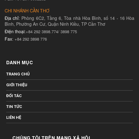
CHI NHÁNH CẦN THƠ
Địa chỉ
: Phòng 6C2, Tầng 6, Tòa nhà Hòa Bình, số 14 - 16 Hòa
Bình, Phường An Cư, Quận Ninh Kiều, TP Cần Thơ
Điện thoại
:
+84 292 3898.774/ 3898 775
Fax
:
+84 292 3898 776
DANH MỤC
TRANG CHỦ
GIỚI THIỆU
ĐỐI TÁC
TIN TỨC
LIÊN HỆ
CHÚNG TÔI TRÊN MẠNG XÃ HỘI