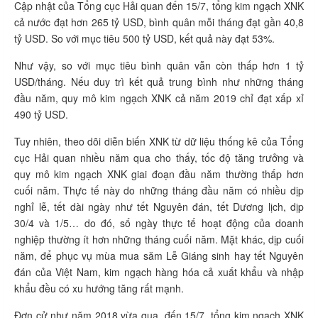
Cập nhật của Tổng cục Hải quan đến 15/7, tổng kim ngạch XNK
cả nước đạt hơn 265 tỷ USD, bình quân mỗi tháng đạt gần 40,8
tỷ USD. So với mục tiêu 500 tỷ USD, kết quả này đạt 53%.
Như vậy, so với mục tiêu bình quân vẫn còn thấp hơn 1 tỷ
USD/tháng. Nếu duy trì kết quả trung bình như những tháng
đầu năm, quy mô kim ngạch XNK cả năm 2019 chỉ đạt xấp xỉ
490 tỷ USD.
Tuy nhiên, theo dõi diễn biến XNK từ dữ liệu thống kê của Tổng
cục Hải quan nhiều năm qua cho thấy, tốc độ tăng trưởng và
quy mô kim ngạch XNK giai đoạn đầu năm thường thấp hơn
cuối năm. Thực tế này do những tháng đầu năm có nhiều dịp
nghỉ lễ, tết dài ngày như tết Nguyên đán, tết Dương lịch, dịp
30/4 và 1/5… do đó, số ngày thực tế hoạt động của doanh
nghiệp thường ít hơn những tháng cuối năm. Mặt khác, dịp cuối
năm, để phục vụ mùa mua săm Lễ Giáng sinh hay tết Nguyên
đán của Việt Nam, kim ngạch hàng hóa cả xuất khẩu và nhập
khẩu đều có xu hướng tăng rất mạnh.
Đơn cử như năm 2018 vừa qua, đến 15/7, tổng kim ngạch XNK