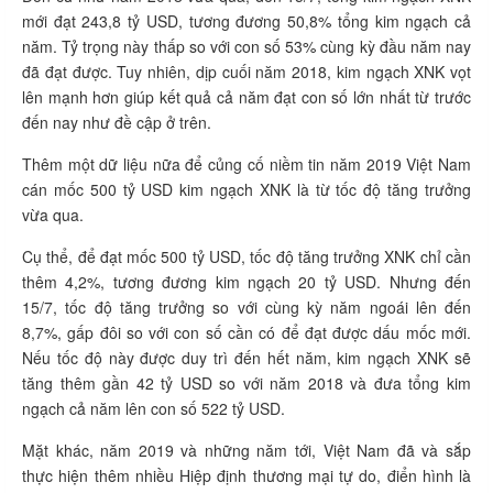
mới đạt 243,8 tỷ USD, tương đương 50,8% tổng kim ngạch cả
năm. Tỷ trọng này thấp so với con số 53% cùng kỳ đầu năm nay
đã đạt được. Tuy nhiên, dịp cuối năm 2018, kim ngạch XNK vọt
lên mạnh hơn giúp kết quả cả năm đạt con số lớn nhất từ trước
đến nay như đề cập ở trên.
Thêm một dữ liệu nữa để củng cố niềm tin năm 2019 Việt Nam
cán mốc 500 tỷ USD kim ngạch XNK là từ tốc độ tăng trưởng
vừa qua.
Cụ thể, để đạt mốc 500 tỷ USD, tốc độ tăng trưởng XNK chỉ cần
thêm 4,2%, tương đương kim ngạch 20 tỷ USD. Nhưng đến
15/7, tốc độ tăng trưởng so với cùng kỳ năm ngoái lên đến
8,7%, gấp đôi so với con số cần có để đạt được dấu mốc mới.
Nếu tốc độ này được duy trì đến hết năm, kim ngạch XNK sẽ
tăng thêm gần 42 tỷ USD so với năm 2018 và đưa tổng kim
ngạch cả năm lên con số 522 tỷ USD.
Mặt khác, năm 2019 và những năm tới, Việt Nam đã và sắp
thực hiện thêm nhiều Hiệp định thương mại tự do, điển hình là