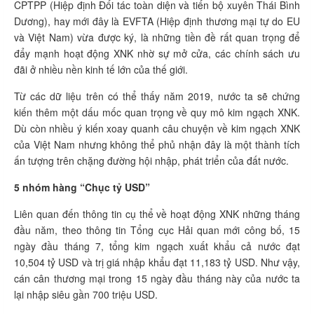
CPTPP (Hiệp định Đối tác toàn diện và tiến bộ xuyên Thái Bình
Dương), hay mới đây là EVFTA (Hiệp định thương mại tự do EU
và Việt Nam) vừa được ký, là những tiền đề rất quan trọng để
đẩy mạnh hoạt động XNK nhờ sự mở cửa, các chính sách ưu
đãi ở nhiều nền kinh tế lớn của thế giới.
Từ các dữ liệu trên có thể thấy năm 2019, nước ta sẽ chứng
kiến thêm một dấu mốc quan trọng về quy mô kim ngạch XNK.
Dù còn nhiều ý kiến xoay quanh câu chuyện về kim ngạch XNK
của Việt Nam nhưng không thể phủ nhận đây là một thành tích
ấn tượng trên chặng đường hội nhập, phát triển của đất nước.
5 nhóm hàng “Chục tỷ USD”
Liên quan đến thông tin cụ thể về hoạt động XNK những tháng
đầu năm, theo thông tin Tổng cục Hải quan mới công bố, 15
ngày đầu tháng 7, tổng kim ngạch xuất khẩu cả nước đạt
10,504 tỷ USD và trị giá nhập khẩu đạt 11,183 tỷ USD. Như vậy,
cán cân thương mại trong 15 ngày đầu tháng này của nước ta
lại nhập siêu gần 700 triệu USD.