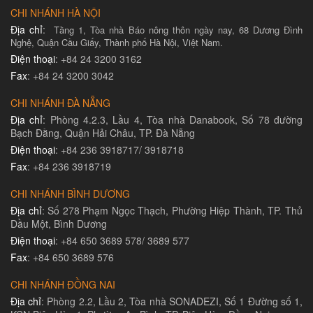
CHI NHÁNH HÀ NỘI
Địa chỉ
:
Tầng 1, Tòa nhà Báo nông thôn ngày nay, 68 Dương Đình
Nghệ, Quận Cầu Giấy, Thành phố Hà Nội, Việt Nam.
Điện thoại
: +84 24 3200 3162
Fax
: +84 24 3200 3042
CHI NHÁNH ĐÀ NẴNG
Địa chỉ
: Phòng 4.2.3, Lầu 4, Tòa nhà Danabook, Số 78 đường
Bạch Đằng, Quận Hải Châu, TP. Đà Nẵng
Điện thoại
: +84 236 3918717/ 3918718
Fax
: +84 236 3918719
CHI NHÁNH BÌNH DƯƠNG
Địa chỉ
: Số 278 Phạm Ngọc Thạch, Phường Hiệp Thành, TP. Thủ
Dầu Một, Bình Dương
Điện thoại
: +84 650 3689 578/ 3689 577
Fax
: +84 650 3689 576
CHI NHÁNH ĐỒNG NAI
Địa chỉ
: Phòng 2.2, Lầu 2, Tòa nhà SONADEZI, Số 1 Đường số 1,