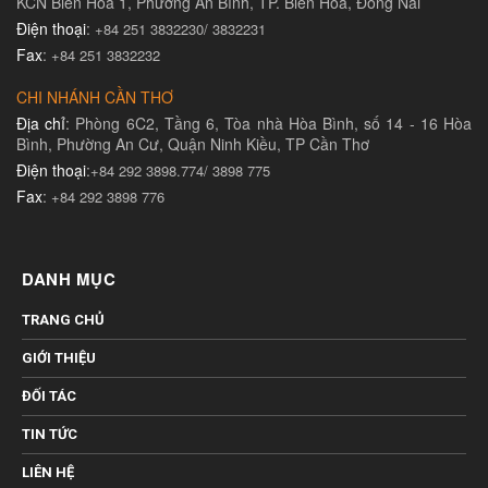
KCN Biên Hòa 1, Phường An Bình, TP. Biên Hòa, Đồng Nai
Điện thoại
:
+84 251 3832230/ 3832231​
Fax
:
+84 251 3832232
CHI NHÁNH CẦN THƠ
Địa chỉ
: Phòng 6C2, Tầng 6, Tòa nhà Hòa Bình, số 14 - 16 Hòa
Bình, Phường An Cư, Quận Ninh Kiều, TP Cần Thơ
Điện thoại
:
+84 292 3898.774/ 3898 775
Fax
:
+84 292 3898 776
DANH MỤC
TRANG CHỦ
GIỚI THIỆU
ĐỐI TÁC
TIN TỨC
LIÊN HỆ