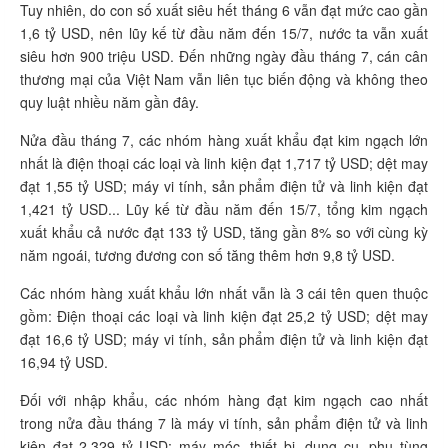
Tuy nhiên, do con số xuất siêu hết tháng 6 vẫn đạt mức cao gần
1,6 tỷ USD, nên lũy kế từ đầu năm đến 15/7, nước ta vẫn xuất
siêu hơn 900 triệu USD. Đến những ngày đầu tháng 7, cán cân
thương mại của Việt Nam vẫn liên tục biến động và không theo
quy luật nhiều năm gần đây.
Nửa đầu tháng 7, các nhóm hàng xuất khẩu đạt kim ngạch lớn
nhất là điện thoại các loại và linh kiện đạt 1,717 tỷ USD; dệt may
đạt 1,55 tỷ USD; máy vi tính, sản phẩm điện tử và linh kiện đạt
1,421 tỷ USD... Lũy kế từ đầu năm đến 15/7, tổng kim ngạch
xuất khẩu cả nước đạt 133 tỷ USD, tăng gần 8% so với cùng kỳ
năm ngoái, tương đương con số tăng thêm hơn 9,8 tỷ USD.
Các nhóm hàng xuất khẩu lớn nhất vẫn là 3 cái tên quen thuộc
gồm: Điện thoại các loại và linh kiện đạt 25,2 tỷ USD; dệt may
đạt 16,6 tỷ USD; máy vi tính, sản phẩm điện tử và linh kiện đạt
16,94 tỷ USD.
Đối với nhập khẩu, các nhóm hàng đạt kim ngạch cao nhất
trong nửa đầu tháng 7 là máy vi tính, sản phẩm điện tử và linh
kiện đạt 2,329 tỷ USD; máy móc, thiết bị, dụng cụ, phụ tùng