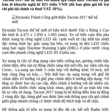
bán lẻ khuyến nghị từ 815 triệu VNĐ (đã bao gồm gói hỗ trợ
chi phí tài chính và thuế VAT 10%).
Hyundai Tucson thế hệ mới sở hữu kích thước Dài x Rộng x Cao
lần lượt là 4.475 x 1.850 x 1.665 (mm). Xe sở hữu cụm đèn pha
được trang bị công nghệ LED sắc cạnh vuốt từ cắp lưới tản nhiệt
đặc trưng hình lục giác sang hai bên, và trang bị đèn LED chiếu
sáng ban ngày Daytime Running Light (DRL) ở phía trước cùng
cụm đèn phanh công nghệ LED 3D ở phía sau.
Xe trang bị cửa sổ ứng dụng cảm biến chống kẹt, gương chiếu hậu
chỉnh điện, đèn sàn tự động chiếu sáng khi mở cửa, tay nắm cửa mạ
Crom... La-zang tạo hình 5 chấu kép với đường kính 19 inch, kết
hợp cùng ống xả kép…; Nội thất bọc da sang trọng với ghế lái
chỉnh điện 10 hướng và ghế phụ chỉnh điện 8 hướng tiện dụng. Vô
lăng xe được bọc da cao cấp, điều chỉnh 4 hướng với rất nhiều các
phím điều khiển chức năng khác nhau, giúp tài xế an toàn khi vừa
lái xe vừa sử dụng. Tucson 2017 trang bị hệ thống điều hòa tự động
2 vùng độc lập, hàng ghế sau được làm mát thông qua cửa gió chính
giữa giúp nhanh chóng có được nhiệt độ thích hợp và dễ chịu.
Hệ thống giải trí trên xe trang bị đầy đủ các kết nối Radio AM-