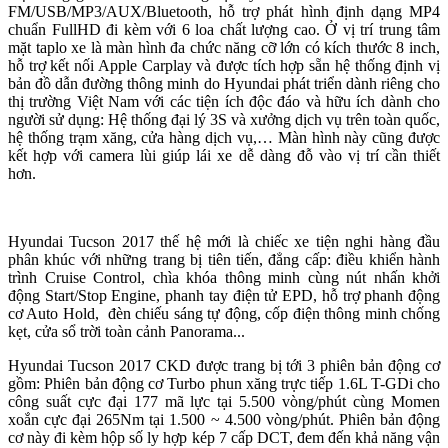
FM/USB/MP3/AUX/Bluetooth, hỗ trợ phát hình định dạng MP4
chuẩn FullHD đi kèm với 6 loa chất lượng cao. Ở vị trí trung tâm
mặt taplo xe là màn hình đa chức năng cỡ lớn có kích thước 8 inch,
hỗ trợ kết nối Apple Carplay và được tích hợp sẵn hệ thống định vị
bản đồ dẫn đường thông minh do Hyundai phát triển dành riêng cho
thị trường Việt Nam với các tiện ích độc đáo và hữu ích dành cho
người sử dụng: Hệ thống đại lý 3S và xưởng dịch vụ trên toàn quốc,
hệ thống trạm xăng, cửa hàng dịch vụ,… Màn hình này cũng được
kết hợp với camera lùi giúp lái xe dễ dàng đỗ vào vị trí cần thiết
hơn.
Hyundai Tucson 2017 thế hệ mới là chiếc xe tiện nghi hàng đầu
phân khúc với những trang bị tiên tiến, đẳng cấp: điều khiển hành
trình Cruise Control, chìa khóa thông minh cùng nút nhấn khởi
động Start/Stop Engine, phanh tay điện tử EPD, hỗ trợ phanh động
cơ Auto Hold, đèn chiếu sáng tự động, cốp điện thông minh chống
kẹt, cửa sổ trời toàn cảnh Panorama...
Hyundai Tucson 2017 CKD được trang bị tới 3 phiên bản động cơ
gồm: Phiên bản động cơ Turbo phun xăng trực tiếp 1.6L T-GDi cho
công suất cực đại 177 mã lực tại 5.500 vòng/phút cùng Momen
xoắn cực đại 265Nm tại 1.500 ~ 4.500 vòng/phút. Phiên bản động
cơ này đi kèm hộp số ly hợp kép 7 cấp DCT, đem đến khả năng vận