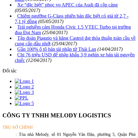
Xe “đặc biệt” phục vụ APEC của Audi đã cập cảng
(05/05/2017)
Chiêm ngưỡng G-Class phiên bản đặc biệt có giá từ 2,7 -
7,1 tỷ đồng
(05/05/2017)
Trải nghiệm cảm Honda Civic 1.5 VTEC Turbo tại trường
đua Đại Nam
(25/04/2017)
Tập đoàn Piaggio và hãng Castrol đạt thỏa thuận toàn cầu về
cung cấp dầu nhớt
(25/04/2017)
Gần 100% ô tô bán tải nhập từ Thái Lan
(14/04/2017)
Chi 76 triệu USD để nhập khẩu 3,9 nghìn xe bán tải nguyên
chiếc
(12/04/2017)
Đối tác
CÔNG TY TNHH MELODY LOGISTICS
TRỤ SỞ CHÍNH
Địa chỉ
: Tòa nhà Melody, số 01 Nguyễn Văn Đậu, phường 5, Quận Phú