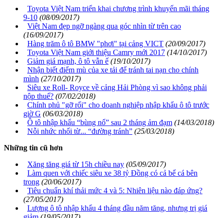
Toyota Việt Nam triển khai chương trình khuyến mãi tháng
9-10
(08/09/2017)
Việt Nam đẹp ngỡ ngàng qua góc nhìn từ trên cao
(16/09/2017)
Hàng trăm ô tô BMW "phơi" tại cảng VICT
(20/09/2017)
Toyota Việt Nam giới thiệu Camry mới 2017
(14/10/2017)
Giảm giá mạnh, ô tô vẫn ế
(19/10/2017)
Nhận biết điểm mù của xe tải để tránh tai nạn cho chính
mình
(27/10/2017)
Siêu xe Roll- Royce về cảng Hải Phòng vì sao không phải
nộp thuế?
(07/02/2018)
Chính phủ "gỡ rối" cho doanh nghiệp nhập khẩu ô tô trước
giờ G
(06/03/2018)
Ô tô nhập khẩu “bùng nổ” sau 2 tháng ảm đạm
(14/03/2018)
Nỗi nhức nhối từ... “đường tránh”
(25/03/2018)
Những tin cũ hơn
Xăng tăng giá từ 15h chiều nay
(05/09/2017)
Làm quen với chiếc siêu xe 38 tỷ Đồng có cả bể cá bên
trong
(20/06/2017)
Tiêu chuẩn khí thải mức 4 và 5: Nhiên liệu nào đáp ứng?
(27/05/2017)
Lượng ô tô nhập khẩu 4 tháng đầu năm tăng, nhưng trị giá
giảm
(19/05/2017)