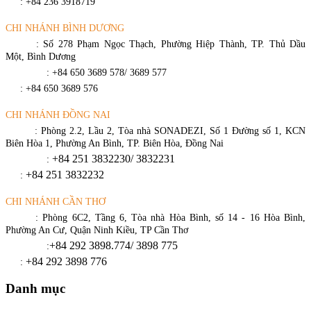
Fax
: +84 236 3918719
CHI NHÁNH BÌNH DƯƠNG
Địa chỉ
: Số 278 Phạm Ngọc Thạch, Phường Hiệp Thành, TP. Thủ Dầu
Một, Bình Dương
Điện thoại
: +84 650 3689 578/ 3689 577
Fax
: +84 650 3689 576
CHI NHÁNH ĐỒNG NAI
Địa chỉ
: Phòng 2.2, Lầu 2, Tòa nhà SONADEZI, Số 1 Đường số 1, KCN
Biên Hòa 1, Phường An Bình, TP. Biên Hòa, Đồng Nai
+84 251 3832230/ 3832231​
Điện thoại
:
+84 251 3832232
Fax
:
CHI NHÁNH CẦN THƠ
Địa chỉ
: Phòng 6C2, Tầng 6, Tòa nhà Hòa Bình, số 14 - 16 Hòa Bình,
Phường An Cư, Quận Ninh Kiều, TP Cần Thơ
+84 292 3898.774/ 3898 775
Điện thoại
:
+84 292 3898 776
Fax
:
Danh mục