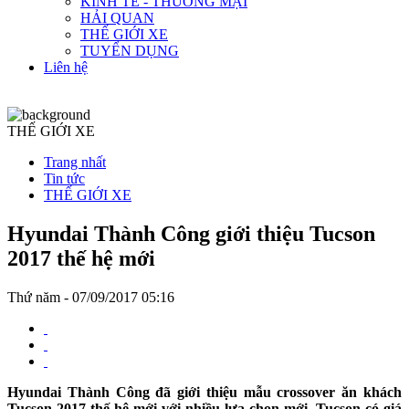
KINH TẾ - THƯƠNG MẠI
HẢI QUAN
THẾ GIỚI XE
TUYỂN DỤNG
Liên hệ
THẾ GIỚI XE
Trang nhất
Tin tức
THẾ GIỚI XE
Hyundai Thành Công giới thiệu Tucson
2017 thế hệ mới
Thứ năm - 07/09/2017 05:16
Hyundai Thành Công đã giới thiệu mẫu crossover ăn khách
Tucson 2017 thế hệ mới với nhiều lựa chọn mới. Tucson có giá