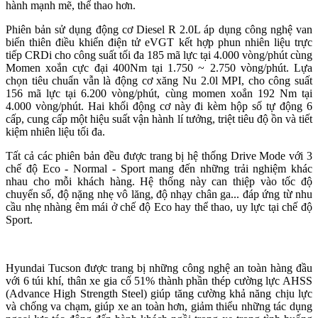
hành mạnh mẽ, thể thao hơn.
Phiên bản sử dụng động cơ Diesel R 2.0L áp dụng công nghệ van
biến thiên điều khiển điện tử eVGT kết hợp phun nhiên liệu trực
tiếp CRDi cho công suất tối đa 185 mã lực tại 4.000 vòng/phút cùng
Momen xoắn cực đại 400Nm tại 1.750 ~ 2.750 vòng/phút. Lựa
chọn tiêu chuẩn vẫn là động cơ xăng Nu 2.0l MPI, cho công suất
156 mã lực tại 6.200 vòng/phút, cùng momen xoắn 192 Nm tại
4.000 vòng/phút. Hai khối động cơ này đi kèm hộp số tự động 6
cấp, cung cấp một hiệu suất vận hành lí tưởng, triệt tiêu độ ồn và tiết
kiệm nhiên liệu tối đa.
Tất cả các phiên bản đều được trang bị hệ thống Drive Mode với 3
chế độ Eco - Normal - Sport mang đến những trải nghiệm khác
nhau cho mỗi khách hàng. Hệ thống này can thiệp vào tốc độ
chuyển số, độ nặng nhẹ vô lăng, độ nhạy chân ga... đáp ứng từ nhu
cầu nhẹ nhàng êm mái ở chế độ Eco hay thể thao, uy lực tại chế độ
Sport.
Hyundai Tucson được trang bị những công nghệ an toàn hàng đầu
với 6 túi khí, thân xe gia cố 51% thành phần thép cường lực AHSS
(Advance High Strength Steel) giúp tăng cường khả năng chịu lực
và chống va chạm, giúp xe an toàn hơn, giảm thiểu những tác dụng