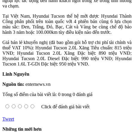
ngoại lực tác động đến hành khách ngồi trong xe trong tình huống
va chạm.
Tại Việt Nam, Hyundai Tucson thế hệ mới được Hyundai Thành
Công phân phối trên toàn quốc với 4 phiên bản cùng 6 lựa chọn
màu sắc: Đen, Trắng, Đỏ, Bạc, Cát và Vàng be cùng chế độ bảo
hành 3 năm hoặc 100.000km tùy điều kiện nào đến trước.
Giá bán lẻ khuyến nghị (đã bao gồm gói hỗ trợ chi phí tài chính và
thuế VAT 10%): Hyundai Tucson 2.0L Xăng Tiêu chuẩn: 815 triệu
VNĐ; Hyundai Tucson 2.0L Xăng Đặc biệt: 890 triệu VNĐ;
Hyundai Tucson 2.0L Diesel Đặc biệt: 990 triệu VNĐ; Hyundai
Tucson 1.6L T-GDi Đặc biệt: 950 triệu VNĐ.
Linh Nguyên
Nguồn tin:
enternews.vn
Tổng số điểm của bài viết là: 0 trong 0 đánh giá
Click để đánh giá bài viết
Tweet
Những tin mới hơn