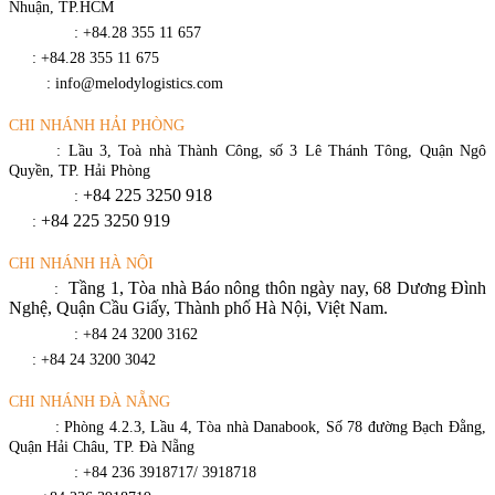
Nhuận, TP.HCM
Điện thoại
: +84.28 355 11 657
Fax
: +84.28 355 11 675
Email
: info@melodylogistics.com
CHI NHÁNH HẢI PHÒNG
Địa chỉ
: Lầu 3, Toà nhà Thành Công, số 3 Lê Thánh Tông, Quận Ngô
Quyền, TP. Hải Phòng
+84 225 3250 918
Điện thoại
:
+84 225 3250 919
Fax
:
CHI NHÁNH HÀ NỘI
Tầng 1, Tòa nhà Báo nông thôn ngày nay, 68 Dương Đình
Địa chỉ
:
Nghệ, Quận Cầu Giấy, Thành phố Hà Nội, Việt Nam.
Điện thoại
: +84 24 3200 3162
Fax
: +84 24 3200 3042
CHI NHÁNH ĐÀ NẴNG
Địa chỉ
: Phòng 4.2.3, Lầu 4, Tòa nhà Danabook, Số 78 đường Bạch Đằng,
Quận Hải Châu, TP. Đà Nẵng
Điện thoại
: +84 236 3918717/ 3918718