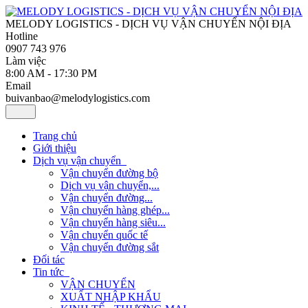
MELODY LOGISTICS - DỊCH VỤ VẬN CHUYỂN NỘI ĐỊA
Hotline
0907 743 976
Làm việc
8:00 AM - 17:30 PM
Email
buivanbao@melodylogistics.com
Trang chủ
Giới thiệu
Dịch vụ vận chuyển
Vận chuyển đường bộ
Dịch vụ vận chuyển,...
Vận chuyển đường...
Vận chuyển hàng ghép...
Vận chuyển hàng siêu...
Vận chuyển quốc tế
Vận chuyển đường sắt
Đối tác
Tin tức
VẬN CHUYỂN
XUẤT NHẬP KHẨU