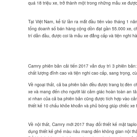
quá 18 triệu xe, trở thành một trong những mẫu xe đượ
Tại Việt Nam, kể từ lần ra mắt đầu tiên vào tháng 1 
tổng doanh số bán hàng cộng dồn đạt gần 55.000 xe, ch
trí dẫn đầu, được coi là mẫu xe đẳng cấp và tiện nghi hà
Camry phiên bản cải tiến 2017 vẫn duy trì 3 phiên bản: 
chất lượng đỉnh cao và tiện nghi cao cấp, sang trọng, 
Về ngoại thất, cả ba phiên bản đều được trang bị đèn c
xe và mang đến cho người lái cảm giác hoàn toàn an tâ
xi nhan của cả ba phiên bản cũng được tích hợp vào cản
thiết kế 10 chấu khỏe khoắn và phủ bóng giúp chiếc xe 
Về nội thất, Camry mới 2017 thay đổi thiết kế mặt tapl
dụng thiết kế ghế màu nâu mang đến không gian nội th