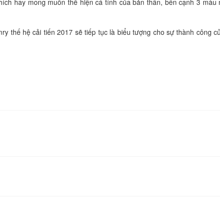
ích hay mong muốn thể hiện cá tính của bản thân, bên cạnh 3 màu n
mry thế hệ cải tiến 2017 sẽ tiếp tục là biểu tượng cho sự thành côn