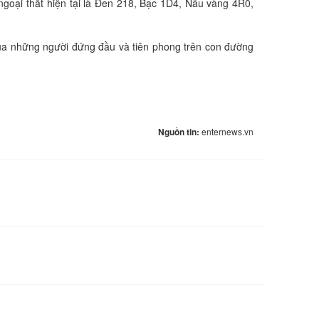
goại thất hiện tại là Đen 218, Bạc 1D4, Nâu vàng 4R0,
g của những người đứng đầu và tiên phong trên con đường
Nguồn tin:
enternews.vn