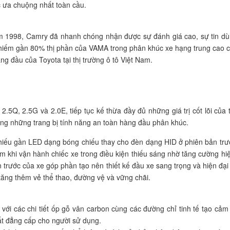
c ưa chuộng nhất toàn cầu.
năm 1998, Camry đã nhanh chóng nhận được sự đánh giá cao, sự tin d
iếm gần 80% thị phần của VAMA trong phân khúc xe hạng trung cao cấ
ng đầu của Toyota tại thị trường ô tô Việt Nam.
2.5Q, 2.5G và 2.0E, tiếp tục kế thừa đầy đủ những giá trị cốt lõi của t
cùng những trang bị tính năng an toàn hàng đầu phân khúc.
hiếu gần LED dạng bóng chiếu thay cho đèn dạng HID ở phiên bản trước
m khi vận hành chiếc xe trong điều kiện thiếu sáng nhờ tăng cường h
 trước của xe góp phần tạo nên thiết kế đầu xe sang trọng và hiện đại
tăng thêm vẻ thể thao, đường vệ và vững chãi.
o với các chi tiết ốp gỗ vân carbon cùng các đường chỉ tinh tế tạo cả
ất đẳng cấp cho người sử dụng.