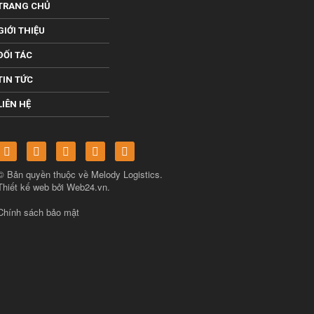
TRANG CHỦ
GIỚI THIỆU
ĐỐI TÁC
TIN TỨC
LIÊN HỆ
© Bản quyền thuộc về
Melody Logistics
.
Thiết kế web bởi
Web24.vn
.
Chính sách bảo mật