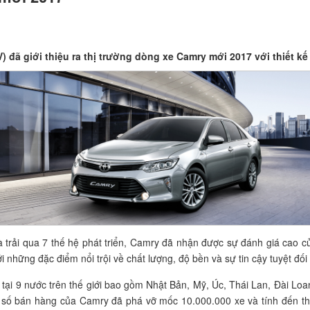
 đã giới thiệu ra thị trường dòng xe Camry mới 2017 với thiết kế
à trải qua 7 thế hệ phát triển, Camry đã nhận được sự đánh giá cao c
i những đặc điểm nổi trội về chất lượng, độ bền và sự tin cậy tuyệt đ
ại 9 nước trên thế giới bao gồm Nhật Bản, Mỹ, Úc, Thái Lan, Đài Loa
 số bán hàng của Camry đã phá vỡ mốc 10.000.000 xe và tính đến th