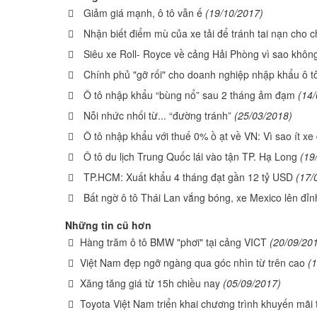
Giảm giá mạnh, ô tô vẫn ế
(19/10/2017)
Nhận biết điểm mù của xe tải để tránh tai nạn cho 
Siêu xe Roll- Royce về cảng Hải Phòng vì sao khôn
Chính phủ "gỡ rối" cho doanh nghiệp nhập khẩu ô tô
Ô tô nhập khẩu “bùng nổ” sau 2 tháng ảm đạm
(14
Nỗi nhức nhối từ... “đường tránh”
(25/03/2018)
Ô tô nhập khẩu với thuế 0% ồ ạt về VN: Vì sao ít xe
Ô tô du lịch Trung Quốc lái vào tận TP. Hạ Long
(19
TP.HCM: Xuất khẩu 4 tháng đạt gần 12 tỷ USD
(17/
Bất ngờ ô tô Thái Lan vắng bóng, xe Mexico lên đỉn
Những tin cũ hơn
Hàng trăm ô tô BMW "phơi" tại cảng VICT
(20/09/20
Việt Nam đẹp ngỡ ngàng qua góc nhìn từ trên cao
(
Xăng tăng giá từ 15h chiều nay
(05/09/2017)
Toyota Việt Nam triển khai chương trình khuyến mãi