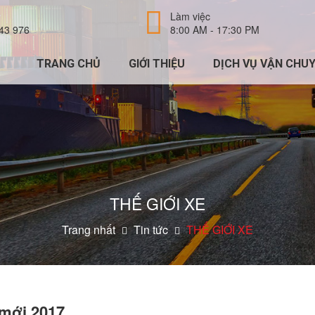
Làm việc
43 976
8:00 AM - 17:30 PM
TRANG CHỦ
GIỚI THIỆU
DỊCH VỤ VẬN CHU
THẾ GIỚI XE
Trang nhất
Tin tức
THẾ GIỚI XE
 mới 2017