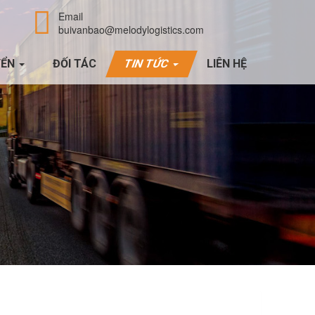
Email
buivanbao@melodylogistics.com
YỂN
ĐỐI TÁC
TIN TỨC
LIÊN HỆ