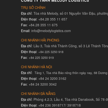
CÔNG TY TNHH MELODY LOGISTICS
TRỤ SỞ CHÍNH
Địa chỉ
: Tòa nhà Melody, số 01 Nguyễn Văn Đậu, phườ
Điện thoại
: +84.28 355 11 657
Fax
: +84.28 355 11 675
Email
: info@melodylogistics.com
CHI NHÁNH HẢI PHÒNG
Địa chỉ
: Lầu 3, Toà nhà Thành Công, số 3 Lê Thánh Tô
Điện thoại
:
+84 225 3250 918
Fax
:
+84 225 3250 919
CHI NHÁNH HÀ NỘI
Địa chỉ
:
Tầng 1, Tòa nhà Báo nông thôn ngày nay, 68 Dương
Điện thoại
: +84 24 3200 3162
Fax
: +84 24 3200 3042
CHI NHÁNH ĐÀ NẴNG
Địa chỉ
: Phòng 4.2.3, Lầu 4, Tòa nhà Danabook, Số 78
Điện thoại
: +84 236 3918717/ 3918718