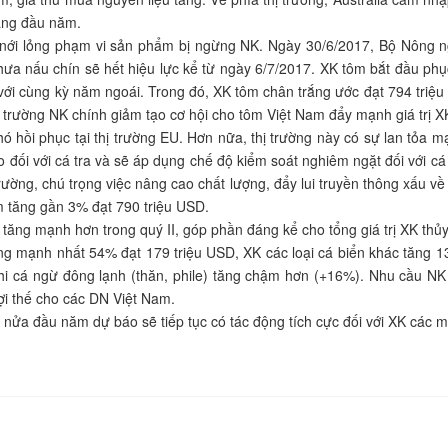
háng đầu năm.
áo nới lỏng phạm vi sản phẩm bị ngừng NK. Ngày 30/6/2017, Bộ Nông n
a nấu chín sẽ hết hiệu lực kể từ ngày 6/7/2017. XK tôm bắt đầu phục 
ới cùng kỳ năm ngoái. Trong đó, XK tôm chân trắng ước đạt 794 triệu
ị trường NK chính giảm tạo cơ hội cho tôm Việt Nam đẩy mạnh giá trị 
ó hồi phục tại thị trường EU. Hơn nữa, thị trường này có sự lan tỏa mạ
o đối với cá tra và sẽ áp dụng chế độ kiểm soát nghiêm ngặt đối với c
 trường, chú trọng việc nâng cao chất lượng, đẩy lui truyền thông xấu về
m tăng gần 3% đạt 790 triệu USD.
 tăng mạnh hơn trong quý II, góp phần đáng kể cho tổng giá trị XK th
ng mạnh nhất 54% đạt 179 triệu USD, XK các loại cá biển khác tăng 1
i cá ngừ đông lạnh (thăn, phile) tăng chậm hơn (+16%). Nhu cầu NK
lợi thế cho các DN Việt Nam.
nửa đầu năm dự báo sẽ tiếp tục có tác động tích cực đối với XK các m