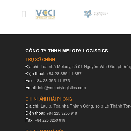
CÔNG TY TNHH MELODY LOGISTICS
TRỤ SỞ CHÍNH
Địa chỉ
: Tòa nhà Melody, số 01 Nguyễn Văn Đậu, phườ
Điện thoại
: +84.28 355 11 657
Fax
: +84.28 355 11 675
Email
: info@melodylogistics.com
CHI NHÁNH HẢI PHÒNG
Địa chỉ
: Lầu 3, Toà nhà Thành Công, số 3 Lê Thánh Tô
Điện thoại
:
+84 225 3250 918
Fax
:
+84 225 3250 919