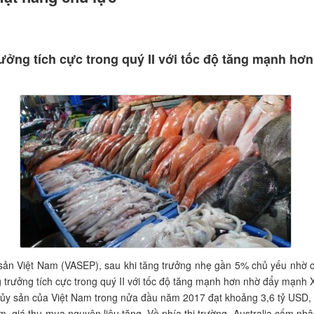
rưởng tích cực trong quý II với tốc độ tăng mạnh h
y sản Việt Nam (VASEP), sau khi tăng trưởng nhẹ gần 5% chủ yếu nhờ 
g trưởng tích cực trong quý II với tốc độ tăng mạnh hơn nhờ đẩy mạnh 
 thủy sản của Việt Nam trong nửa đầu năm 2017 đạt khoảng 3,6 tỷ USD,
m, giá thu mua nguyên liệu tăng. Về phía thị trường, Australia cấm n