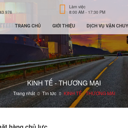
Làm việc
43 976
8:00 AM - 17:30 PM
TRANG CHỦ
GIỚI THIỆU
DỊCH VỤ VẬN CHU
KINH TẾ - THƯƠNG MẠI
Trang nhất
Tin tức
KINH TẾ - THƯƠNG MẠI
mặt hàng chủ lực