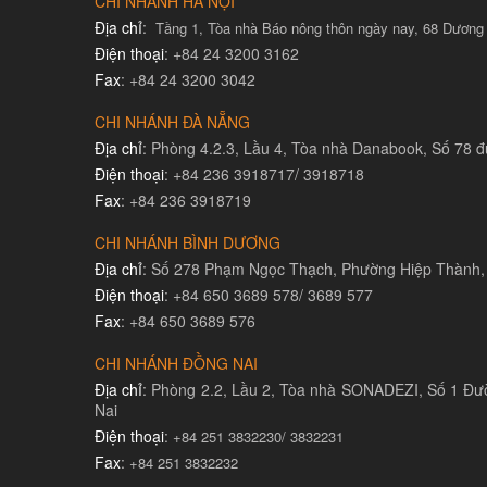
CHI NHÁNH HÀ NỘI
Địa chỉ
:
Tầng 1, Tòa nhà Báo nông thôn ngày nay, 68 Dương
Điện thoại
: +84 24 3200 3162
Fax
: +84 24 3200 3042
CHI NHÁNH ĐÀ NẴNG
Địa chỉ
: Phòng 4.2.3, Lầu 4, Tòa nhà Danabook, Số 78
Điện thoại
: +84 236 3918717/ 3918718
Fax
: +84 236 3918719
CHI NHÁNH BÌNH DƯƠNG
Địa chỉ
: Số 278 Phạm Ngọc Thạch, Phường Hiệp Thành,
Điện thoại
: +84 650 3689 578/ 3689 577
Fax
: +84 650 3689 576
CHI NHÁNH ĐỒNG NAI
Địa chỉ
: Phòng 2.2, Lầu 2, Tòa nhà SONADEZI, Số 1 Đư
Nai
Điện thoại
:
+84 251 3832230/ 3832231​
Fax
:
+84 251 3832232