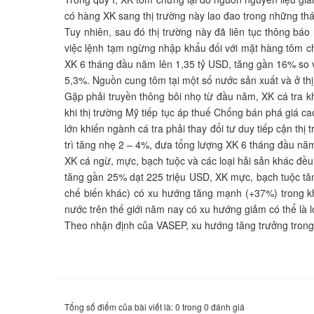
có hàng XK sang thị trường này lao đao trong những t
Tuy nhiên, sau đó thị trường này đã liên tục thông b
việc lệnh tạm ngừng nhập khẩu đối với mặt hàng tôm chư
XK 6 tháng đầu năm lên 1,35 tỷ USD, tăng gần 16% so v
5,3%. Nguồn cung tôm tại một số nước sản xuất và ở th
Gặp phải truyền thông bôi nhọ từ đầu năm, XK cá tra kh
khi thị trường Mỹ tiếp tục áp thuế Chống bán phá giá ca
lớn khiến ngành cá tra phải thay đổi tư duy tiếp cận thị
trì tăng nhẹ 2 – 4%, đưa tổng lượng XK 6 tháng đầu nă
XK cá ngừ, mực, bạch tuộc và các loại hải sản khác đều
tăng gần 25% dạt 225 triệu USD, XK mực, bạch tuộc tă
chế biến khác) có xu hướng tăng mạnh (+37%) trong kh
nước trên thế giới năm nay có xu hướng giảm có thể là 
Theo nhận định của VASEP, xu hướng tăng trưởng trong 
Tổng số điểm của bài viết là: 0 trong 0 đánh giá