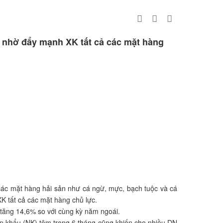
ơn nhờ đẩy mạnh XK tất cả các mặt hàng
các mặt hàng hải sản như cá ngừ, mực, bạch tuộc và cá
XK tất cả các mặt hàng chủ lực.
 tăng 14,6% so với cùng kỳ năm ngoái.
hập khẩu (NK) tôm trong 6 tháng cũng khiến cho nhiều DN