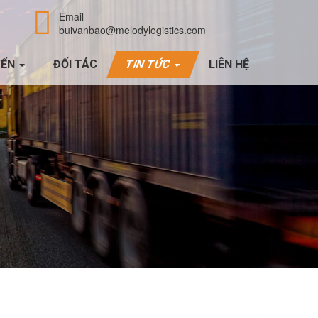
Email
buivanbao@melodylogistics.com
YỂN
ĐỐI TÁC
TIN TỨC
LIÊN HỆ