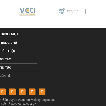
DANH MỤC
TRANG CHỦ
GIỚI THIỆU
ĐỐI TÁC
TIN TỨC
LIÊN HỆ
© Bản quyền thuộc về
Melody Logistics
.
Thiết kế web bởi
Web24.vn
.