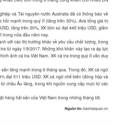
ghiệp và Tài nguyên nước Australia đã có thông báo về
hồi mạnh trong quý II (tăng trên 30%), đưa tổng giá trị
 USD, tăng trên 20%, XK tôm sú đạt 445 triệu USD, giảm
XK trong nửa đầu năm nay.
nh với các thị trường khác về yêu cầu chất lượng, trong
á tra từ ngày 1/9/2017. Những khó khăn này tạo ra áp lực
 hình ảnh cá tra Việt Nam. XK cá tra trong quý II vẫn duy
ủy sản tăng mạnh trong 6 tháng qua. Trong đó, XK cá ngừ
3% đạt 511 triệu USD. XK cá ngừ chế biến (đóng hộp và
 từ châu Âu tăng, trong khi nguồn cung cấp mực từ các
ặt hàng hải sản của Việt Nam trong những tháng tới.
Nguồn tin:
baohaiquan.vn