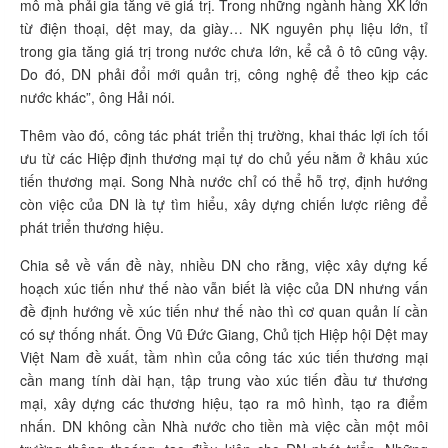
mô mà phải gia tăng về giá trị. Trong những ngành hàng XK lớn
từ điện thoại, dệt may, da giày… NK nguyên phụ liệu lớn, tỉ
trong gia tăng giá trị trong nước chưa lớn, kể cả ô tô cũng vậy.
Do đó, DN phải đổi mới quản trị, công nghệ để theo kịp các
nước khác”, ông Hải nói.
Thêm vào đó, công tác phát triển thị trường, khai thác lợi ích tối
ưu từ các Hiệp định thương mại tự do chủ yếu nằm ở khâu xúc
tiến thương mại. Song Nhà nước chỉ có thể hỗ trợ, định hướng
còn việc của DN là tự tìm hiểu, xây dựng chiến lược riêng để
phát triển thương hiệu.
Chia sẻ về vấn đề này, nhiều DN cho rằng, việc xây dựng kế
hoạch xúc tiến như thế nào vẫn biết là việc của DN nhưng vấn
đề định hướng về xúc tiến như thế nào thì cơ quan quản lí cần
có sự thống nhất. Ông Vũ Đức Giang, Chủ tịch Hiệp hội Dệt may
Việt Nam đề xuất, tầm nhìn của công tác xúc tiến thương mại
cần mang tính dài hạn, tập trung vào xúc tiến đầu tư thương
mại, xây dựng các thương hiệu, tạo ra mô hình, tạo ra điểm
nhấn. DN không cần Nhà nước cho tiền mà việc cần một môi