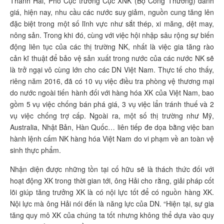
Thanh Hải, Phó Cục trưởng Cục XNK (Bộ Công Thương) đánh
giá, hiện nay, nhu cầu các nước suy giảm, nguồn cung tăng lên
đặc biệt trong một số lĩnh vực như sắt thép, xi măng, dệt may,
nông sản. Trong khi đó, cùng với việc hội nhập sâu rộng sự biến
động liên tục của các thị trường NK, nhất là việc gia tăng rào
cản kĩ thuật để bảo vệ sản xuất trong nước của các nước NK sẽ
là trở ngại vô cùng lớn cho các DN Việt Nam. Thực tế cho thấy,
riêng năm 2016, đã có 10 vụ việc điều tra phòng vệ thương mại
do nước ngoài tiến hành đối với hàng hóa XK của Việt Nam, bao
gồm 5 vụ việc chống bán phá giá, 3 vụ việc lẩn tránh thuế và 2
vụ việc chống trợ cấp. Ngoài ra, một số thị trường như Mỹ,
Australia, Nhật Bản, Hàn Quốc… liên tiếp đe dọa bằng việc ban
hành lệnh cấm NK hàng hóa Việt Nam do vi phạm về an toàn vệ
sinh thực phẩm.
Nhận diện được những tồn tại cố hữu sẽ là thách thức đối với
hoạt động XK trong thời gian tới, ông Hải cho rằng, giải pháp cốt
lõi giúp tăng trưởng XK là có nội lực tốt để có nguồn hàng XK.
Nội lực mà ông Hải nói đến là năng lực của DN. “Hiện tại, sự gia
tăng quy mô XK của chúng ta tốt nhưng không thể dựa vào quy