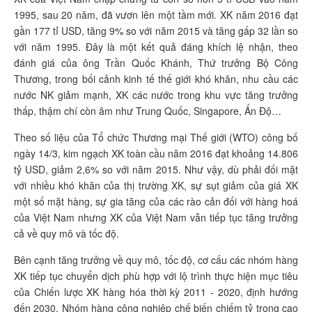
1995, sau 20 năm, đã vươn lên một tầm mới. XK năm 2016 đạt
gần 177 tỉ USD, tăng 9% so với năm 2015 và tăng gấp 32 lần so
với năm 1995. Đây là một kết quả đáng khích lệ nhận, theo
đánh giá của ông Trần Quốc Khánh, Thứ trưởng Bộ Công
Thương, trong bối cảnh kinh tế thế giới khó khăn, nhu cầu các
nước NK giảm mạnh, XK các nước trong khu vực tăng trưởng
thấp, thậm chí còn âm như Trung Quốc, Singapore, Ấn Độ…
Theo số liệu của Tổ chức Thương mại Thế giới (WTO) công bố
ngày 14/3, kim ngạch XK toàn cầu năm 2016 đạt khoảng 14.806
tỷ USD, giảm 2,6% so với năm 2015. Như vậy, dù phải đối mặt
với nhiều khó khăn của thị trường XK, sự sụt giảm của giá XK
một số mặt hàng, sự gia tăng của các rào cản đối với hàng hoá
của Việt Nam nhưng XK của Việt Nam vẫn tiếp tục tăng trưởng
cả về quy mô và tốc độ.
Bên cạnh tăng trưởng về quy mô, tốc độ, cơ cấu các nhóm hàng
XK tiếp tục chuyển dịch phù hợp với lộ trình thực hiện mục tiêu
của Chiến lược XK hàng hóa thời kỳ 2011 - 2020, định hướng
đến 2030. Nhóm hàng công nghiệp chế biến chiếm tỷ trọng cao