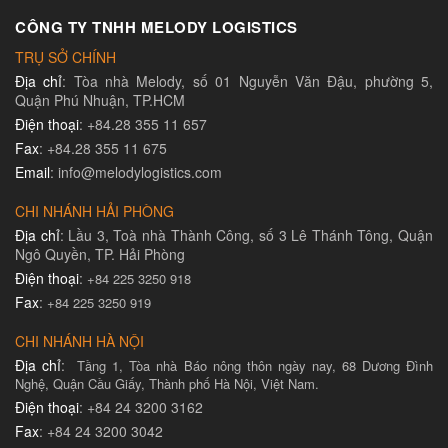
CÔNG TY TNHH MELODY LOGISTICS
TRỤ SỞ CHÍNH
Địa chỉ
: Tòa nhà Melody, số 01 Nguyễn Văn Đậu, phường 5,
Quận Phú Nhuận, TP.HCM
Điện thoại
: +84.28 355 11 657
Fax
: +84.28 355 11 675
Email
: info@melodylogistics.com
CHI NHÁNH HẢI PHÒNG
Địa chỉ
: Lầu 3, Toà nhà Thành Công, số 3 Lê Thánh Tông, Quận
Ngô Quyền, TP. Hải Phòng
Điện thoại
:
+84 225 3250 918
Fax
:
+84 225 3250 919
CHI NHÁNH HÀ NỘI
Địa chỉ
:
Tầng 1, Tòa nhà Báo nông thôn ngày nay, 68 Dương Đình
Nghệ, Quận Cầu Giấy, Thành phố Hà Nội, Việt Nam.
Điện thoại
: +84 24 3200 3162
Fax
: +84 24 3200 3042