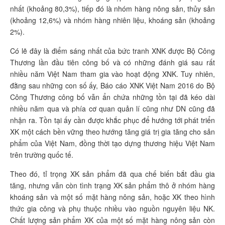
nhất (khoảng 80,3%), tiếp đó là nhóm hàng nông sản, thủy sản
(khoảng 12,6%) và nhóm hàng nhiên liệu, khoáng sản (khoảng
2%).
Có lẽ đây là điểm sáng nhất của bức tranh XNK được Bộ Công
Thương lần đầu tiên công bố và có những đánh giá sau rất
nhiều năm Việt Nam tham gia vào hoạt động XNK. Tuy nhiên,
đằng sau những con số ấy, Báo cáo XNK Việt Nam 2016 do Bộ
Công Thương công bố vẫn ẩn chứa những tồn tại đã kéo dài
nhiều năm qua và phía cơ quan quản lí cũng như DN cũng đã
nhận ra. Tồn tại ấy cần được khắc phục để hướng tới phát triển
XK một cách bền vững theo hướng tăng giá trị gia tăng cho sản
phẩm của Việt Nam, đồng thời tạo dựng thương hiệu Việt Nam
trên trường quốc tế.
Theo đó, tỉ trọng XK sản phẩm đã qua chế biến bắt đầu gia
tăng, nhưng vẫn còn tình trạng XK sản phẩm thô ở nhóm hàng
khoáng sản và một số mặt hàng nông sản, hoặc XK theo hình
thức gia công và phụ thuộc nhiều vào nguồn nguyên liệu NK.
Chất lượng sản phẩm XK của một số mặt hàng nông sản còn