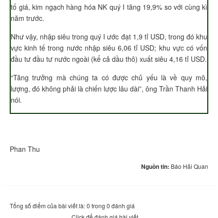
tố giá, kim ngạch hàng hóa NK quý I tăng 19,9% so với cùng kì
năm trước.
Như vậy, nhập siêu trong quý I ước đạt 1,9 tỉ USD, trong đó khu
vực kinh tế trong nước nhập siêu 6,06 tỉ USD; khu vực có vốn
đầu tư đầu tư nước ngoài (kể cả dầu thô) xuất siêu 4,16 tỉ USD.
“Tăng trưởng mà chúng ta có được chủ yếu là về quy mô,
lượng, đó không phải là chiến lược lâu dài”, ông Trần Thanh Hải
nói.
Phan Thu
Nguồn tin:
Báo Hải Quan
Tổng số điểm của bài viết là: 0 trong 0 đánh giá
Click để đánh giá bài viết