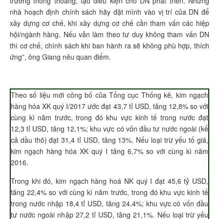
trường thông thoáng, tạo điều kiện cho DN phát triển. Những
nhà hoạch định chính sách hãy đặt mình vào vị trí của DN để
xây dựng cơ chế, khi xây dựng cơ chế cần tham vấn các hiệp
hội/ngành hàng. Nếu vẫn làm theo tư duy không tham vấn DN
thì cơ chế, chính sách khi ban hành ra sẽ không phù hợp, thích
ứng”, ông Giang nêu quan điểm.
Theo số liệu mới công bố của Tổng cục Thống kê, kim ngạch
hàng hóa XK quý I/2017 ước đạt 43,7 tỉ USD, tăng 12,8% so với
cùng kì năm trước, trong đó khu vực kinh tế trong nước đạt
12,3 tỉ USD, tăng 12,1%; khu vực có vốn đầu tư nước ngoài (kể
cả dầu thô) đạt 31,4 tỉ USD, tăng 13%. Nếu loại trừ yếu tố giá,
kim ngạch hàng hóa XK quý I tăng 6,7% so với cùng kì năm
2016.
Trong khi đó, kim ngạch hàng hoá NK quý I đạt 45,6 tỷ USD,
tăng 22,4% so với cùng kì năm trước, trong đó khu vực kinh tế
trong nước nhập 18,4 tỉ USD, tăng 24,4%; khu vực có vốn đầu
tư nước ngoài nhập 27,2 tỉ USD, tăng 21,1%. Nếu loại trừ yếu