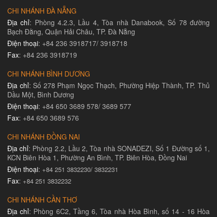
CHI NHÁNH ĐÀ NẴNG
Địa chỉ
: Phòng 4.2.3, Lầu 4, Tòa nhà Danabook, Số 78 đường
Bạch Đằng, Quận Hải Châu, TP. Đà Nẵng
Điện thoại
: +84 236 3918717/ 3918718
Fax
: +84 236 3918719
CHI NHÁNH BÌNH DƯƠNG
Địa chỉ
: Số 278 Phạm Ngọc Thạch, Phường Hiệp Thành, TP. Thủ
Dầu Một, Bình Dương
Điện thoại
: +84 650 3689 578/ 3689 577
Fax
: +84 650 3689 576
CHI NHÁNH ĐỒNG NAI
Địa chỉ
: Phòng 2.2, Lầu 2, Tòa nhà SONADEZI, Số 1 Đường số 1,
KCN Biên Hòa 1, Phường An Bình, TP. Biên Hòa, Đồng Nai
Điện thoại
:
+84 251 3832230/ 3832231​
Fax
:
+84 251 3832232
CHI NHÁNH CẦN THƠ
Địa chỉ
: Phòng 6C2, Tầng 6, Tòa nhà Hòa Bình, số 14 - 16 Hòa