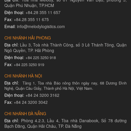
Quận Phú Nhuận, TP.HCM
Điện thoại
: +84.28 355 11 657
Fax
: +84.28 355 11 675
Email
: info@melodylogistics.com
CHI NHÁNH HẢI PHÒNG
Địa chỉ
: Lầu 3, Toà nhà Thành Công, số 3 Lê Thánh Tông, Quận
Ngô Quyền, TP. Hải Phòng
Điện thoại
:
+84 225 3250 918
Fax
:
+84 225 3250 919
CHI NHÁNH HÀ NỘI
Địa chỉ
:
Tầng 1, Tòa nhà Báo nông thôn ngày nay, 68 Dương Đình
Nghệ, Quận Cầu Giấy, Thành phố Hà Nội, Việt Nam.
Điện thoại
: +84 24 3200 3162
Fax
: +84 24 3200 3042
CHI NHÁNH ĐÀ NẴNG
Địa chỉ
: Phòng 4.2.3, Lầu 4, Tòa nhà Danabook, Số 78 đường
Bạch Đằng, Quận Hải Châu, TP. Đà Nẵng