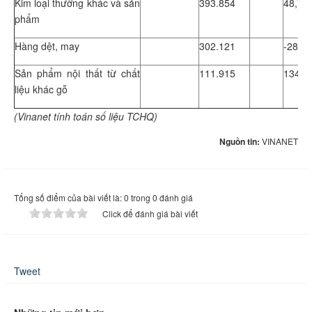
Kim loại thường khác và sản
393.854
48,73
phẩm
Hàng dệt, may
302.121
-28,91
Sản phẩm nội thất từ chất
111.915
134
liệu khác gỗ
(Vinanet tính toán số liệu TCHQ)
Nguồn tin:
VINANET
Tổng số điểm của bài viết là: 0 trong 0 đánh giá
Click để đánh giá bài viết
Tweet