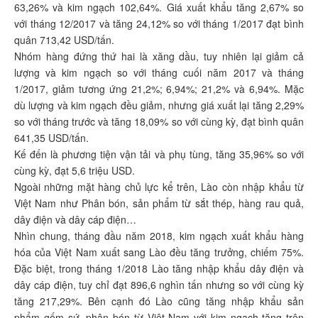
63,26% và kim ngạch 102,64%. Giá xuất khẩu tăng 2,67% so
với tháng 12/2017 và tăng 24,12% so với tháng 1/2017 đạt bình
quân 713,42 USD/tấn.
Nhóm hàng đứng thứ hai là xăng dầu, tuy nhiên lại giảm cả
lượng và kim ngạch so với tháng cuối năm 2017 và tháng
1/2017, giảm tương ứng 21,2%; 6,94%; 21,2% và 6,94%. Mặc
dù lượng và kim ngạch đều giảm, nhưng giá xuất lại tăng 2,29%
so với tháng trước và tăng 18,09% so với cùng kỳ, đạt bình quân
641,35 USD/tấn.
Kế đến là phương tiện vận tải và phụ tùng, tăng 35,96% so với
cùng kỳ, đạt 5,6 triệu USD.
Ngoài những mặt hàng chủ lực kể trên, Lào còn nhập khẩu từ
Việt Nam như Phân bón, sản phẩm từ sắt thép, hàng rau quả,
dây điện và dây cáp điện…
Nhìn chung, tháng đầu năm 2018, kim ngạch xuất khẩu hàng
hóa của Việt Nam xuất sang Lào đều tăng trưởng, chiếm 75%.
Đặc biệt, trong tháng 1/2018 Lào tăng nhập khẩu dây điện và
dây cáp điện, tuy chỉ đạt 896,6 nghìn tấn nhưng so với cùng kỳ
tăng 217,29%. Bên cạnh đó Lào cũng tăng nhập khẩu sản
phẩm gốm sứ, phân bón từ Việt Nam với kim ngạch tăng trên