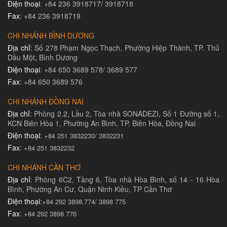
Điện thoại
: +84 236 3918717/ 3918718
Fax
: +84 236 3918719
CHI NHÁNH BÌNH DƯƠNG
Địa chỉ
: Số 278 Phạm Ngọc Thạch, Phường Hiệp Thành, TP. Thủ
Dầu Một, Bình Dương
Điện thoại
: +84 650 3689 578/ 3689 577
Fax
: +84 650 3689 576
CHI NHÁNH ĐỒNG NAI
Địa chỉ
: Phòng 2.2, Lầu 2, Tòa nhà SONADEZI, Số 1 Đường số 1,
KCN Biên Hòa 1, Phường An Bình, TP. Biên Hòa, Đồng Nai
Điện thoại
:
+84 251 3832230/ 3832231​
Fax
:
+84 251 3832232
CHI NHÁNH CẦN THƠ
Địa chỉ
: Phòng 6C2, Tầng 6, Tòa nhà Hòa Bình, số 14 - 16 Hòa
Bình, Phường An Cư, Quận Ninh Kiều, TP Cần Thơ
Điện thoại
:
+84 292 3898.774/ 3898 775
Fax
:
+84 292 3898 776