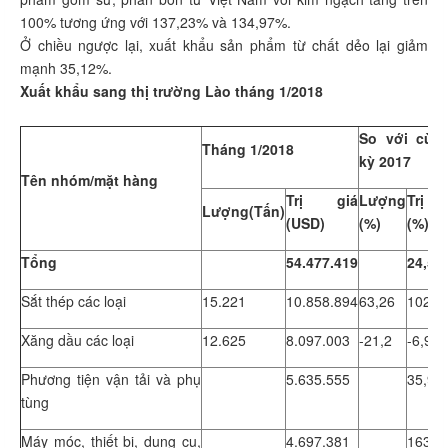
100% tương ứng với 137,23% và 134,97%.
Ở chiều ngược lại, xuất khẩu sản phẩm từ chất dẻo lại giảm
mạnh 35,12%.
Xuất khẩu sang thị trường Lào tháng 1/2018
So với cùn
Tháng 1/2018
kỳ 2017
Tên nhóm/mặt hàng
Trị giá
Lượng
Trị gi
Lượng(Tấn)
(USD)
(%)
(%)
Tổng
54.477.419
24,50
Sắt thép các loại
15.221
10.858.894
63,26
102,6
Xăng dầu các loại
12.625
8.097.003
-21,2
-6,94
Phương tiện vận tải và phụ
5.635.555
35,96
tùng
Máy móc, thiết bị, dụng cụ,
4.697.381
163,9