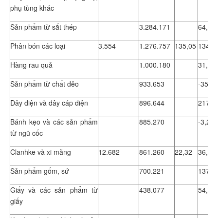
phụ tùng khác
Sản phẩm từ sắt thép
3.284.171
64,6
Phân bón các loại
3.554
1.276.757
135,05
134,9
Hàng rau quả
1.000.180
31,75
Sản phẩm từ chất dẻo
933.653
-35,12
Dây điện và dây cáp điện
896.644
217,2
Bánh kẹo và các sản phẩm
885.270
-3,21
từ ngũ cốc
Clanhke và xi măng
12.682
861.260
22,32
36,42
Sản phẩm gốm, sứ
700.221
137,2
Giấy và các sản phẩm từ
438.077
54,8
giấy