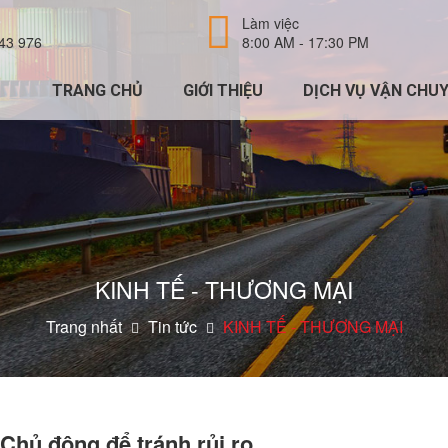
Làm việc
43 976
8:00 AM - 17:30 PM
TRANG CHỦ
GIỚI THIỆU
DỊCH VỤ VẬN CHU
KINH TẾ - THƯƠNG MẠI
Trang nhất
Tin tức
KINH TẾ - THƯƠNG MẠI
Chủ động để tránh rủi ro