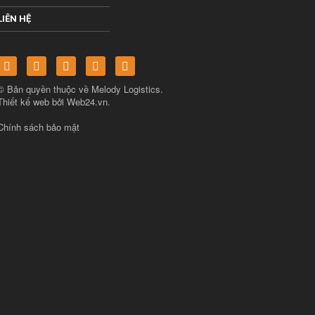
LIÊN HỆ
© Bản quyền thuộc về
Melody Logistics
.
Thiết kế web bởi
Web24.vn
.
Chính sách bảo mật