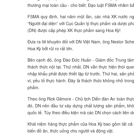
thương mại toàn cầu - cho biết: Đạo luật FSMA nhằm b
FSMA quy định, hai năm một lần, các nhà XK nước ngo
“Người đại diện” với Cục Quản lý thực phẩm và dược ph
(DN) được cấp phép XK thực phẩm sang Hoa Kỳ!
Đưa ra lời khuyên đối với DN Việt Nam, ông Nestor Sc
Hoa Kỳ bởi rủi ro rất lớn.
Bên cạnh đó, ông Đào Đức Huấn - Giám đốc Trung tâm ph
thách thức nội tại. Thứ nhất, DN vẫn thực hiện thói q
nhập khẩu phải được thiết lập từ trước. Thứ hai, sản
vi, yếu tố thực hành. Đây là thách thức không nhỏ tron
phẩm.
Theo ông Rick Gilmore - Chủ tịch Diễn đàn An toàn thự
đó, DN nên đầu tư xây dựng chất lượng sản phẩm, khôn
quốc tế. Tùy theo điều kiện mà các DN chọn cách liên d
Khái niệm hàng thực phẩm của Hoa Kỳ bao gồm tất cả c
biến đồ ăn, thức uống cho người và động vật.