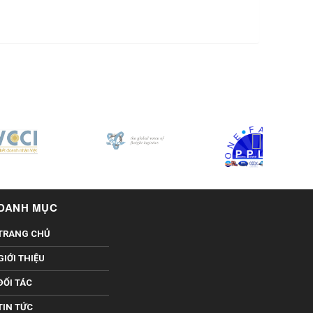
DANH MỤC
TRANG CHỦ
GIỚI THIỆU
ĐỐI TÁC
TIN TỨC