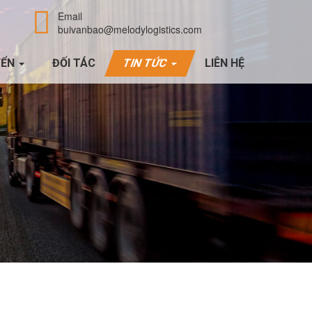
Email
buivanbao@melodylogistics.com
YỂN
ĐỐI TÁC
TIN TỨC
LIÊN HỆ