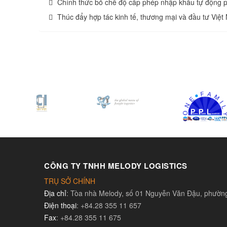
Chính thức bỏ chế độ cấp phép nhập khẩu tự động 
Thúc đẩy hợp tác kinh tế, thương mại và đầu tư Việ
CÔNG TY TNHH MELODY LOGISTICS
TRỤ SỞ CHÍNH
Địa chỉ
: Tòa nhà Melody, số 01 Nguyễn Văn Đậu, phườ
Điện thoại
: +84.28 355 11 657
Fax
: +84.28 355 11 675