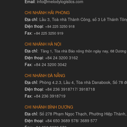
Email
: info@melodylogistics.com
CHI NHÁNH HẢI PHÒNG
Địa chỉ
: Lầu 3, Toà nhà Thành Công, số 3 Lê Thánh Tô
Điện thoại
:
+84 225 3250 918
Fax
:
+84 225 3250 919
CHI NHÁNH HÀ NỘI
Địa chỉ
:
Tầng 1, Tòa nhà Báo nông thôn ngày nay, 68 Dương
Điện thoại
: +84 24 3200 3162
Fax
: +84 24 3200 3042
CHI NHÁNH ĐÀ NẴNG
Địa chỉ
: Phòng 4.2.3, Lầu 4, Tòa nhà Danabook, Số 78
Điện thoại
: +84 236 3918717/ 3918718
Fax
: +84 236 3918719
CHI NHÁNH BÌNH DƯƠNG
Địa chỉ
: Số 278 Phạm Ngọc Thạch, Phường Hiệp Thành,
Điện thoại
: +84 650 3689 578/ 3689 577