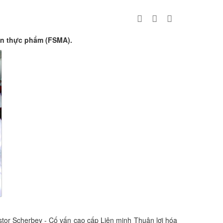
oàn thực phẩm (FSMA).
estor Scherbey - Cố vấn cao cấp Liên minh Thuận lợi hóa