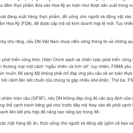
ảo đảm thực phẩm đưa vào Hoa Kỳ an toàn như được sản xuất trong n
ài đang xuất hàng thực phẩm, đồ uống cho người và động vật vào th
ẩm Hoa Kỳ (FDA), để được cấp mã số kinh doanh hợp lệ mới. Tuy nhiê
herby cho rằng, nếu DN Việt Nam chưa nắm vững thông tin về những 
át triển nông thôn (Viện Chính sách và chiến lược phát triển nông th
uen thương mại một cách “ngẫu nhiên và tình cờ”, tuy nhiên, FSMA yê
 phẩm muốn XK sang Mỹ không phải chỉ đáp ứng yêu cầu về an toàn thự
g bối cảnh liên kết chuỗi của chúng ta gặp nhiều khó khăn. Thứ ba, FS
c phẩm toàn cầu (GFSF), nếu DN không đáp ứng đủ các quy định của đạo
g thể cạnh tranh bằng giá như trước đây mà thay vào đó phải cạnh tr
oanh liên kết phù hợp để nâng cao năng lực trong XK.
ác mặt hàng đồ ăn, thức uống cho người và động vật (gồm cả kẹo ca