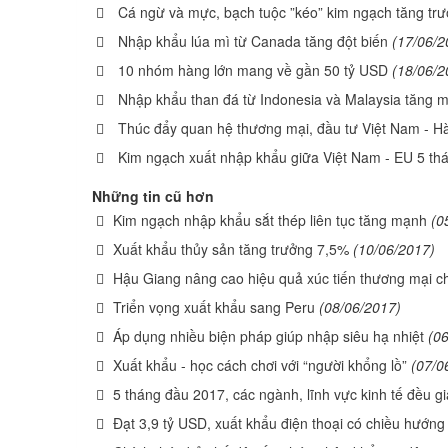
Cá ngừ và mực, bạch tuộc ”kéo” kim ngạch tăng tr
Nhập khẩu lúa mì từ Canada tăng đột biến
(17/06/2
10 nhóm hàng lớn mang về gần 50 tỷ USD
(18/06/2
Nhập khẩu than đá từ Indonesia và Malaysia tăng 
Thúc đẩy quan hệ thương mại, đầu tư Việt Nam - 
Kim ngạch xuất nhập khẩu giữa Việt Nam - EU 5 th
Những tin cũ hơn
Kim ngạch nhập khẩu sắt thép liên tục tăng mạnh
(0
Xuất khẩu thủy sản tăng trưởng 7,5%
(10/06/2017)
Hậu Giang nâng cao hiệu quả xúc tiến thương mại c
Triển vọng xuất khẩu sang Peru
(08/06/2017)
Áp dụng nhiều biện pháp giúp nhập siêu hạ nhiệt
(0
Xuất khẩu - học cách chơi với “người khổng lồ”
(07/0
5 tháng đầu 2017, các ngành, lĩnh vực kinh tế đều g
Đạt 3,9 tỷ USD, xuất khẩu điện thoại có chiều hướng