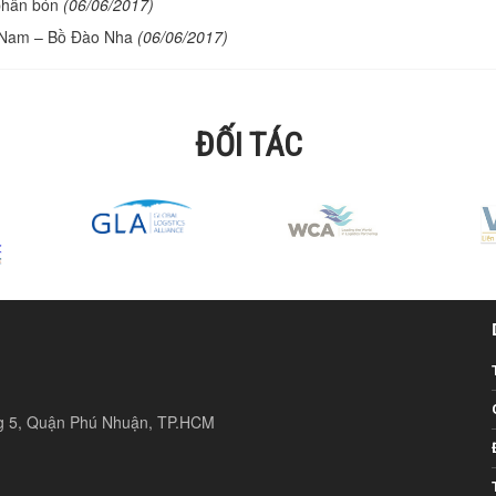
phân bón
(06/06/2017)
t Nam – Bồ Đào Nha
(06/06/2017)
ĐỐI TÁC
ng 5, Quận Phú Nhuận, TP.HCM