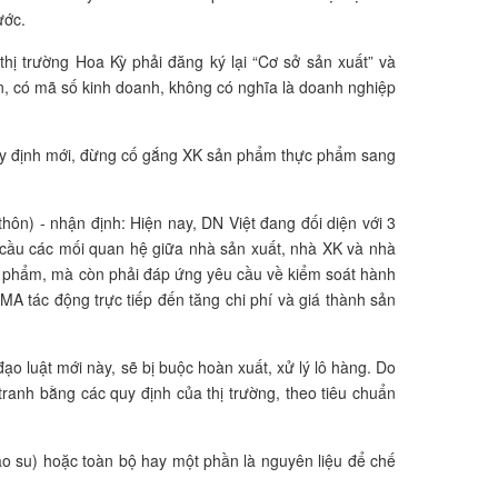
ước.
ị trường Hoa Kỳ phải đăng ký lại “Cơ sở sản xuất” và
n, có mã số kinh doanh, không có nghĩa là doanh nghiệp
quy định mới, đừng cố gắng XK sản phẩm thực phẩm sang
ôn) - nhận định: Hiện nay, DN Việt đang đối diện với 3
u cầu các mối quan hệ giữa nhà sản xuất, nhà XK và nhà
c phẩm, mà còn phải đáp ứng yêu cầu về kiểm soát hành
MA tác động trực tiếp đến tăng chi phí và giá thành sản
 luật mới này, sẽ bị buộc hoàn xuất, xử lý lô hàng. Do
anh bằng các quy định của thị trường, theo tiêu chuẩn
o su) hoặc toàn bộ hay một phần là nguyên liệu để chế