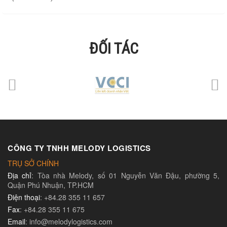
ĐỐI TÁC
CÔNG TY TNHH MELODY LOGISTICS
TRỤ SỞ CHÍNH
Địa chỉ
: Tòa nhà Melody, số 01 Nguyễn Văn Đậu, phường 5,
Quận Phú Nhuận, TP.HCM
Điện thoại
: +84.28 355 11 657
Fax
: +84.28 355 11 675
Email
: info@melodylogistics.com