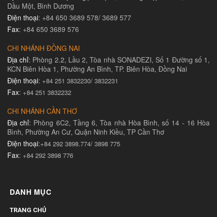
Dầu Một, Bình Dương
Điện thoại
: +84 650 3689 578/ 3689 577
Fax
: +84 650 3689 576
CHI NHÁNH ĐỒNG NAI
Địa chỉ
: Phòng 2.2, Lầu 2, Tòa nhà SONADEZI, Số 1 Đường số 1,
KCN Biên Hòa 1, Phường An Bình, TP. Biên Hòa, Đồng Nai
Điện thoại
:
+84 251 3832230/ 3832231​
Fax
:
+84 251 3832232
CHI NHÁNH CẦN THƠ
Địa chỉ
: Phòng 6C2, Tầng 6, Tòa nhà Hòa Bình, số 14 - 16 Hòa
Bình, Phường An Cư, Quận Ninh Kiều, TP Cần Thơ
Điện thoại
:
+84 292 3898.774/ 3898 775
Fax
:
+84 292 3898 776
DANH MỤC
TRANG CHỦ