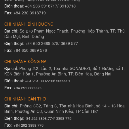
Điện thoại
: +84 236 3918717/ 3918718
Fax
: +84 236 3918719
CHI NHÁNH BÌNH DƯƠNG
Địa chỉ
: Số 278 Phạm Ngọc Thạch, Phường Hiệp Thành, TP. Thủ
Dầu Một, Bình Dương
Điện thoại
: +84 650 3689 578/ 3689 577
Fax
: +84 650 3689 576
CHI NHÁNH ĐỒNG NAI
Địa chỉ
: Phòng 2.2, Lầu 2, Tòa nhà SONADEZI, Số 1 Đường số 1,
KCN Biên Hòa 1, Phường An Bình, TP. Biên Hòa, Đồng Nai
Điện thoại
:
+84 251 3832230/ 3832231​
Fax
:
+84 251 3832232
CHI NHÁNH CẦN THƠ
Địa chỉ
: Phòng 6C2, Tầng 6, Tòa nhà Hòa Bình, số 14 - 16 Hòa
Bình, Phường An Cư, Quận Ninh Kiều, TP Cần Thơ
Điện thoại
:
+84 292 3898.774/ 3898 775
Fax
:
+84 292 3898 776