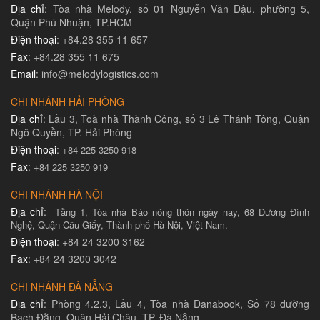
Địa chỉ
: Tòa nhà Melody, số 01 Nguyễn Văn Đậu, phường 5,
Quận Phú Nhuận, TP.HCM
Điện thoại
: +84.28 355 11 657
Fax
: +84.28 355 11 675
Email
: info@melodylogistics.com
CHI NHÁNH HẢI PHÒNG
Địa chỉ
: Lầu 3, Toà nhà Thành Công, số 3 Lê Thánh Tông, Quận
Ngô Quyền, TP. Hải Phòng
Điện thoại
:
+84 225 3250 918
Fax
:
+84 225 3250 919
CHI NHÁNH HÀ NỘI
Địa chỉ
:
Tầng 1, Tòa nhà Báo nông thôn ngày nay, 68 Dương Đình
Nghệ, Quận Cầu Giấy, Thành phố Hà Nội, Việt Nam.
Điện thoại
: +84 24 3200 3162
Fax
: +84 24 3200 3042
CHI NHÁNH ĐÀ NẴNG
Địa chỉ
: Phòng 4.2.3, Lầu 4, Tòa nhà Danabook, Số 78 đường
Bạch Đằng, Quận Hải Châu, TP. Đà Nẵng