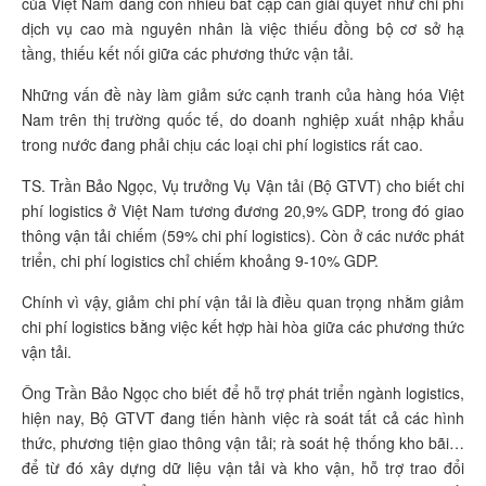
của Việt Nam đang còn nhiều bất cập cần giải quyết như chi phí
dịch vụ cao mà nguyên nhân là việc thiếu đồng bộ cơ sở hạ
tầng, thiếu kết nối giữa các phương thức vận tải.
Những vấn đề này làm giảm sức cạnh tranh của hàng hóa Việt
Nam trên thị trường quốc tế, do doanh nghiệp xuất nhập khẩu
trong nước đang phải chịu các loại chi phí logistics rất cao.
TS. Trần Bảo Ngọc, Vụ trưởng Vụ Vận tải (Bộ GTVT) cho biết chi
phí logistics ở Việt Nam tương đương 20,9% GDP, trong đó giao
thông vận tải chiếm (59% chi phí logistics). Còn ở các nước phát
triển, chi phí logistics chỉ chiếm khoảng 9-10% GDP.
Chính vì vậy, giảm chi phí vận tải là điều quan trọng nhằm giảm
chi phí logistics bằng việc kết hợp hài hòa giữa các phương thức
vận tải.
Ông Trần Bảo Ngọc cho biết để hỗ trợ phát triển ngành logistics,
hiện nay, Bộ GTVT đang tiến hành việc rà soát tất cả các hình
thức, phương tiện giao thông vận tải; rà soát hệ thống kho bãi…
để từ đó xây dựng dữ liệu vận tải và kho vận, hỗ trợ trao đổi