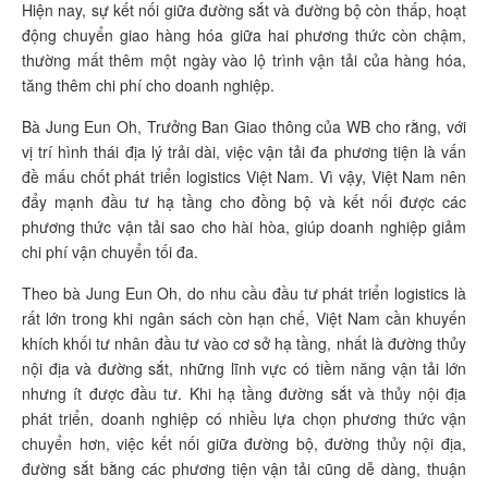
Hiện nay, sự kết nối giữa đường sắt và đường bộ còn thấp, hoạt
động chuyển giao hàng hóa giữa hai phương thức còn chậm,
thường mất thêm một ngày vào lộ trình vận tải của hàng hóa,
tăng thêm chi phí cho doanh nghiệp.
Bà Jung Eun Oh, Trưởng Ban Giao thông của WB cho rằng, với
vị trí hình thái địa lý trải dài, việc vận tải đa phương tiện là vấn
đề mấu chốt phát triển logistics Việt Nam. Vì vậy, Việt Nam nên
đẩy mạnh đầu tư hạ tầng cho đồng bộ và kết nối được các
phương thức vận tải sao cho hài hòa, giúp doanh nghiệp giảm
chi phí vận chuyển tối đa.
Theo bà Jung Eun Oh, do nhu cầu đầu tư phát triển logistics là
rất lớn trong khi ngân sách còn hạn chế, Việt Nam cần khuyến
khích khối tư nhân đầu tư vào cơ sở hạ tầng, nhất là đường thủy
nội địa và đường sắt, những lĩnh vực có tiềm năng vận tải lớn
nhưng ít được đầu tư. Khi hạ tầng đường sắt và thủy nội địa
phát triển, doanh nghiệp có nhiều lựa chọn phương thức vận
chuyển hơn, việc kết nối giữa đường bộ, đường thủy nội địa,
đường sắt bằng các phương tiện vận tải cũng dễ dàng, thuận