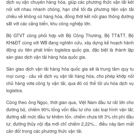
dịch vụ vận chuyển hàng hóa, giúp các phương thức vận tải kết
nối với nhau nhanh chóng, hạn chế tối đa phương tiện vận tải
chiều về không có hàng hóa, đồng thời kết nối giao thông đường
sắt với các cảng biển, khu công nghiệp lớn.
Bộ GTVT cũng phối hợp với Bộ Công Thương, Bộ TT&TT, Bộ
KH&ĐT cùng với WB đang nghiên cứu, xây dựng kế hoạch hành
động ưu tiên phát triển logistics quốc gia, đặc biệt là thành lập
sàn giao dịch vận tải hàng hóa quốc gia.
Sàn giao dịch vận tải hàng hóa quốc gia sẽ là trung tâm quy tu
mọi cung - cầu về dịch vụ vận tải hàng hóa, cho phép khớp nối
chủ hàng vơis công ty vận tải, qua đó có thể tối ưu hóa dịch vụ
logistics.
Cũng theo ông Ngọc, thời gian qua, Việt Nam đầu tư rất lớn cho
đường bộ, chiếm 90% tổng vốn đầu tư cho các loại hình vận tải;
đường sắt mức đầu tư khiêm tốn, chiếm chưa tới 3% chi phí đầu
tư; đường thủy nội địa mới chỉ chiếm 2,22%... điều này làm mất
cân đối trong các phương thức vận tải.