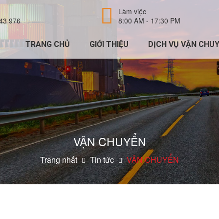
Làm việc
43 976
8:00 AM - 17:30 PM
TRANG CHỦ
GIỚI THIỆU
DỊCH VỤ VẬN CHU
VẬN CHUYỂN
Trang nhất
Tin tức
VẬN CHUYỂN