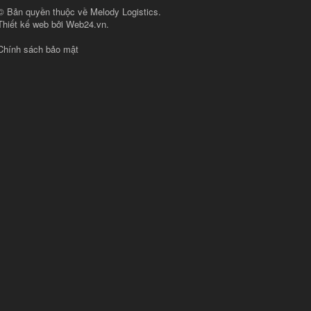
© Bản quyền thuộc về
Melody Logistics
.
Thiết kế web bởi
Web24.vn
.
Chính sách bảo mật