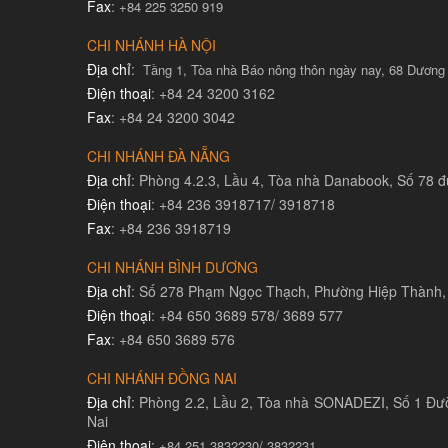
Fax
:
+84 225 3250 919
CHI NHÁNH HÀ NỘI
Địa chỉ
:
Tầng 1, Tòa nhà Báo nông thôn ngày nay, 68 Dương
Điện thoại
: +84 24 3200 3162
Fax
: +84 24 3200 3042
CHI NHÁNH ĐÀ NẴNG
Địa chỉ
: Phòng 4.2.3, Lầu 4, Tòa nhà Danabook, Số 78
Điện thoại
: +84 236 3918717/ 3918718
Fax
: +84 236 3918719
CHI NHÁNH BÌNH DƯƠNG
Địa chỉ
: Số 278 Phạm Ngọc Thạch, Phường Hiệp Thành,
Điện thoại
: +84 650 3689 578/ 3689 577
Fax
: +84 650 3689 576
CHI NHÁNH ĐỒNG NAI
Địa chỉ
: Phòng 2.2, Lầu 2, Tòa nhà SONADEZI, Số 1 Đư
Nai
Điện thoại
:
+84 251 3832230/ 3832231​