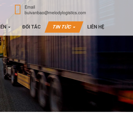
Email
buivanbao@melodylogistics.com
YỂN
ĐỐI TÁC
TIN TỨC
LIÊN HỆ