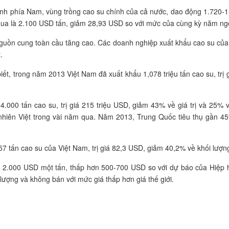
tỉnh phía Nam, vùng trồng cao su chính của cả nước, dao động 1.720-
qua là 2.100 USD tấn, giảm 28,93 USD so với mức của cùng kỳ năm ng
uồn cung toàn cầu tăng cao. Các doanh nghiệp xuất khẩu cao su của 
.
ết, trong năm 2013 Việt Nam đã xuất khẩu 1,078 triệu tấn cao su, tr
.000 tấn cao su, trị giá 215 triệu USD, giảm 43% về giá trị và 25% 
ự nhiên Việt trong vài năm qua. Năm 2013, Trung Quốc tiêu thụ gần 4
tấn cao su của Việt Nam, trị giá 82,3 USD, giảm 40,2% về khối lượng 
 2.000 USD một tấn, thấp hơn 500-700 USD so với dự báo của Hiệp h
ượng và không bán với mức giá thấp hơn giá thế giới.