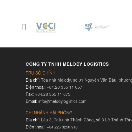
CÔNG TY TNHH MELODY LOGISTICS
TRỤ SỞ CHÍNH
Địa chỉ
: Tòa nhà Melody, số 01 Nguyễn Văn Đậu, phườ
Điện thoại
: +84.28 355 11 657
Fax
: +84.28 355 11 675
Email
: info@melodylogistics.com
CHI NHÁNH HẢI PHÒNG
Địa chỉ
: Lầu 3, Toà nhà Thành Công, số 3 Lê Thánh Tô
Điện thoại
:
+84 225 3250 918