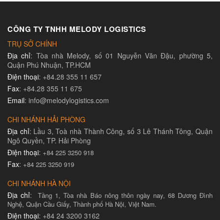
CÔNG TY TNHH MELODY LOGISTICS
TRỤ SỞ CHÍNH
Địa chỉ
: Tòa nhà Melody, số 01 Nguyễn Văn Đậu, phường 5,
Quận Phú Nhuận, TP.HCM
Điện thoại
: +84.28 355 11 657
Fax
: +84.28 355 11 675
Email
: info@melodylogistics.com
CHI NHÁNH HẢI PHÒNG
Địa chỉ
: Lầu 3, Toà nhà Thành Công, số 3 Lê Thánh Tông, Quận
Ngô Quyền, TP. Hải Phòng
Điện thoại
:
+84 225 3250 918
Fax
:
+84 225 3250 919
CHI NHÁNH HÀ NỘI
Địa chỉ
:
Tầng 1, Tòa nhà Báo nông thôn ngày nay, 68 Dương Đình
Nghệ, Quận Cầu Giấy, Thành phố Hà Nội, Việt Nam.
Điện thoại
: +84 24 3200 3162