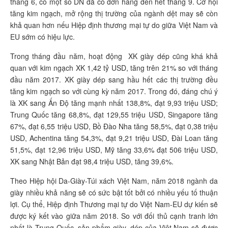
tháng 6, có một số DN đã có đơn hàng đến hết tháng 9. Cơ hội
tăng kim ngạch, mở rộng thị trường của ngành dệt may sẽ còn
khả quan hơn nếu Hiệp định thương mại tự do giữa Việt Nam và
EU sớm có hiệu lực.
Trong tháng đầu năm, hoạt động XK giày dép cũng khá khả
quan với kim ngạch XK 1,42 tỷ USD, tăng trên 21% so với tháng
đầu năm 2017. XK giày dép sang hầu hết các thị trường đều
tăng kim ngạch so với cùng kỳ năm 2017. Trong đó, đáng chú ý
là XK sang Ấn Độ tăng mạnh nhất 138,8%, đạt 9,93 triệu USD;
Trung Quốc tăng 68,8%, đạt 129,55 triệu USD, Singapore tăng
67%, đạt 6,55 triệu USD, Bồ Đào Nha tăng 58,5%, đạt 0,38 triệu
USD, Achentina tăng 54,3%, đạt 9,21 triệu USD, Đài Loan tăng
51,5%, đạt 12,96 triệu USD, Mỹ tăng 33,6% đạt 506 triệu USD,
XK sang Nhật Bản đạt 98,4 triệu USD, tăng 39,6%.
Theo Hiệp hội Da-Giày-Túi xách Việt Nam, năm 2018 ngành da
giày nhiều khả năng sẽ có sức bật tốt bởi có nhiều yếu tố thuận
lợi. Cụ thể, Hiệp định Thương mại tự do Việt Nam-EU dự kiến sẽ
được ký kết vào giữa năm 2018. So với đối thủ cạnh tranh lớn
nhất là Trung Quốc, sản phẩm giày, dép của Việt Nam sẽ được