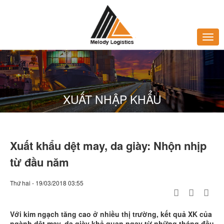
XUẤT NHẬP KHẨU
Xuất khẩu dệt may, da giày: Nhộn nhịp
từ đầu năm
Thứ hai - 19/03/2018 03:55
Với kim ngạch tăng cao ở nhiều thị trường, kết quả XK của
ngành dệt may, da giày khả quan ngay từ những tháng đầu