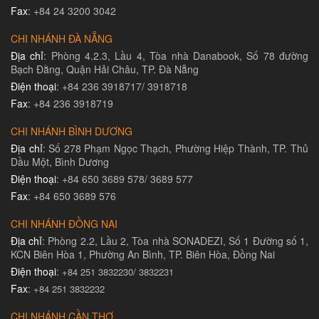
Fax
: +84 24 3200 3042
CHI NHÁNH ĐÀ NẴNG
Địa chỉ
: Phòng 4.2.3, Lầu 4, Tòa nhà Danabook, Số 78 đường
Bạch Đằng, Quận Hải Châu, TP. Đà Nẵng
Điện thoại
: +84 236 3918717/ 3918718
Fax
: +84 236 3918719
CHI NHÁNH BÌNH DƯƠNG
Địa chỉ
: Số 278 Phạm Ngọc Thạch, Phường Hiệp Thành, TP. Thủ
Dầu Một, Bình Dương
Điện thoại
: +84 650 3689 578/ 3689 577
Fax
: +84 650 3689 576
CHI NHÁNH ĐỒNG NAI
Địa chỉ
: Phòng 2.2, Lầu 2, Tòa nhà SONADEZI, Số 1 Đường số 1,
KCN Biên Hòa 1, Phường An Bình, TP. Biên Hòa, Đồng Nai
Điện thoại
:
+84 251 3832230/ 3832231​
Fax
:
+84 251 3832232
CHI NHÁNH CẦN THƠ