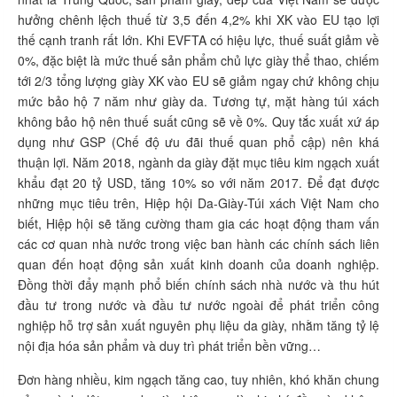
hưởng chênh lệch thuế từ 3,5 đến 4,2% khi XK vào EU tạo lợi
thế cạnh tranh rất lớn. Khi EVFTA có hiệu lực, thuế suất giảm về
0%, đặc biệt là mức thuế sản phẩm chủ lực giày thể thao, chiếm
tới 2/3 tổng lượng giày XK vào EU sẽ giảm ngay chứ không chịu
mức bảo hộ 7 năm như giày da. Tương tự, mặt hàng túi xách
không bảo hộ nên thuế suất cũng sẽ về 0%. Quy tắc xuất xứ áp
dụng như GSP (Chế độ ưu đãi thuế quan phổ cập) nên khá
thuận lợi. Năm 2018, ngành da giày đặt mục tiêu kim ngạch xuất
khẩu đạt 20 tỷ USD, tăng 10% so với năm 2017. Để đạt được
những mục tiêu trên, Hiệp hội Da-Giày-Túi xách Việt Nam cho
biết, Hiệp hội sẽ tăng cường tham gia các hoạt động tham vấn
các cơ quan nhà nước trong việc ban hành các chính sách liên
quan đến hoạt động sản xuất kinh doanh của doanh nghiệp.
Đồng thời đẩy mạnh phổ biến chính sách nhà nước và thu hút
đầu tư trong nước và đầu tư nước ngoài để phát triển công
nghiệp hỗ trợ sản xuất nguyên phụ liệu da giày, nhằm tăng tỷ lệ
nội địa hóa sản phẩm và duy trì phát triển bền vững…
Đơn hàng nhiều, kim ngạch tăng cao, tuy nhiên, khó khăn chung