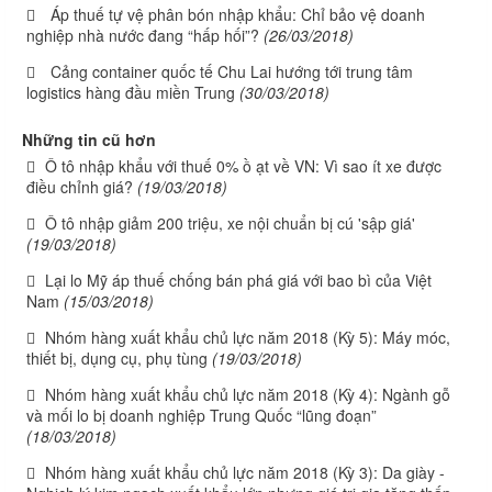
Áp thuế tự vệ phân bón nhập khẩu: Chỉ bảo vệ doanh
nghiệp nhà nước đang “hấp hối”?
(26/03/2018)
Cảng container quốc tế Chu Lai hướng tới trung tâm
logistics hàng đầu miền Trung
(30/03/2018)
Những tin cũ hơn
Ô tô nhập khẩu với thuế 0% ồ ạt về VN: Vì sao ít xe được
điều chỉnh giá?
(19/03/2018)
Ô tô nhập giảm 200 triệu, xe nội chuẩn bị cú 'sập giá'
(19/03/2018)
Lại lo Mỹ áp thuế chống bán phá giá với bao bì của Việt
Nam
(15/03/2018)
Nhóm hàng xuất khẩu chủ lực năm 2018 (Kỳ 5): Máy móc,
thiết bị, dụng cụ, phụ tùng
(19/03/2018)
Nhóm hàng xuất khẩu chủ lực năm 2018 (Kỳ 4): Ngành gỗ
và mối lo bị doanh nghiệp Trung Quốc “lũng đoạn”
(18/03/2018)
Nhóm hàng xuất khẩu chủ lực năm 2018 (Kỳ 3): Da giày -