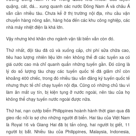
quặng, cát, đá... xung quanh các nước Đông Nam Á và châu Á
vẫn cần nhiều tàu. Chưa kể ở thị trường nội địa, nhu cầu vận
chuyển hàng nông sản, hàng hóa đến các khu công nghiệp, các
nhà máy nhiệt điện là khá lớn.
Vậy nhưng khó khăn cho ngành vận tải biển vẫn còn đó.
Thứ nhất, đội tàu đã cũ và xuống cấp, chi phí sửa chữa cao,
tiêu hao lượng nhiên liệu lớn nên không thể đi các tuyến xa có
giá cước cao mà chỉ quanh quẩn những tuyến gần. Đó cũng là
lý do số lượng tàu chạy các tuyến quốc tế đã giảm chỉ còn
khoảng 400 chiếc, trong đó nhiều tàu vẫn đăng ký tuyến quốc tế
nhưng thực tế chỉ chạy tuyến nội địa. Cũng có những chủ tàu vì
làm ăn mất uy tín, bị kiện tụng ở nước ngoài, nên tàu của họ
không thể chạy tuyến nước ngoài được nữa.
Thứ hai, nạn cướp biển Philippines hoành hành thời gian qua đã
gieo rắc nỗi lo sợ cho những người đi biển. Hai tàu của Việt Nam
là Royal 16 và Giang Hai đã bị tấn công, hai người bị giết, 11
người bị bắt. Nhiều tàu của Philippines, Malaysia, Indonesia,