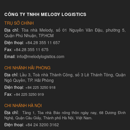
CÔNG TY TNHH MELODY LOGISTICS
TRỤ SỞ CHÍNH
Địa chỉ
: Tòa nhà Melody, số 01 Nguyễn Văn Đậu, phường 5,
Quận Phú Nhuận, TP.HCM
Điện thoại
: +84.28 355 11 657
Fax
: +84.28 355 11 675
Email
: info@melodylogistics.com
CHI NHÁNH HẢI PHÒNG
Địa chỉ
: Lầu 3, Toà nhà Thành Công, số 3 Lê Thánh Tông, Quận
Ngô Quyền, TP. Hải Phòng
Điện thoại
:
+84 225 3250 918
Fax
:
+84 225 3250 919
CHI NHÁNH HÀ NỘI
Địa chỉ
:
Tầng 1, Tòa nhà Báo nông thôn ngày nay, 68 Dương Đình
Nghệ, Quận Cầu Giấy, Thành phố Hà Nội, Việt Nam.
Điện thoại
: +84 24 3200 3162