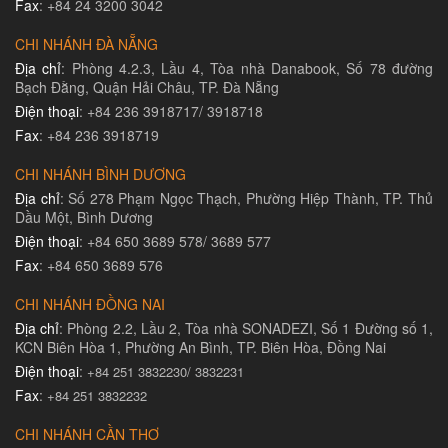
Fax
: +84 24 3200 3042
CHI NHÁNH ĐÀ NẴNG
Địa chỉ
: Phòng 4.2.3, Lầu 4, Tòa nhà Danabook, Số 78 đường
Bạch Đằng, Quận Hải Châu, TP. Đà Nẵng
Điện thoại
: +84 236 3918717/ 3918718
Fax
: +84 236 3918719
CHI NHÁNH BÌNH DƯƠNG
Địa chỉ
: Số 278 Phạm Ngọc Thạch, Phường Hiệp Thành, TP. Thủ
Dầu Một, Bình Dương
Điện thoại
: +84 650 3689 578/ 3689 577
Fax
: +84 650 3689 576
CHI NHÁNH ĐỒNG NAI
Địa chỉ
: Phòng 2.2, Lầu 2, Tòa nhà SONADEZI, Số 1 Đường số 1,
KCN Biên Hòa 1, Phường An Bình, TP. Biên Hòa, Đồng Nai
Điện thoại
:
+84 251 3832230/ 3832231​
Fax
:
+84 251 3832232
CHI NHÁNH CẦN THƠ