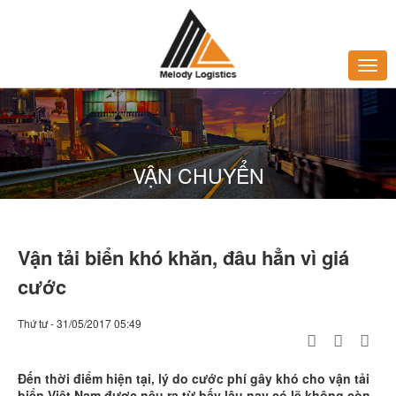
VẬN CHUYỂN
Vận tải biển khó khăn, đâu hẳn vì giá
cước
Thứ tư - 31/05/2017 05:49
Đến thời điểm hiện tại, lý do cước phí gây khó cho vận tải
biển Việt Nam được nêu ra từ bấy lâu nay có lẽ không còn