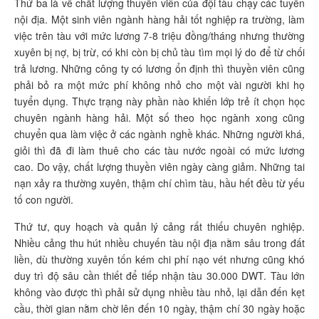
Thứ ba là về chất lượng thuyền viên của đội tàu chạy các tuyến
nội địa. Một sinh viên ngành hàng hải tốt nghiệp ra trường, làm
việc trên tàu với mức lương 7-8 triệu đồng/tháng nhưng thường
xuyên bị nợ, bị trừ, có khi còn bị chủ tàu tìm mọi lý do để từ chối
trả lương. Những công ty có lương ổn định thì thuyền viên cũng
phải bỏ ra một mức phí không nhỏ cho một vài người khi họ
tuyển dụng. Thực trạng này phần nào khiến lớp trẻ ít chọn học
chuyên ngành hàng hải. Một số theo học ngành xong cũng
chuyển qua làm việc ở các ngành nghề khác. Những người khá,
giỏi thì đã đi làm thuê cho các tàu nước ngoài có mức lương
cao. Do vậy, chất lượng thuyền viên ngày càng giảm. Những tai
nạn xảy ra thường xuyên, thậm chí chìm tàu, hầu hết đều từ yếu
tố con người.
Thứ tư, quy hoạch và quản lý cảng rất thiếu chuyên nghiệp.
Nhiều cảng thu hút nhiều chuyến tàu nội địa nằm sâu trong đất
liền, dù thường xuyên tốn kém chi phí nạo vét nhưng cũng khó
duy trì độ sâu cần thiết để tiếp nhận tàu 30.000 DWT. Tàu lớn
không vào được thì phải sử dụng nhiều tàu nhỏ, lại dẫn đến kẹt
cầu, thời gian nằm chờ lên đến 10 ngày, thậm chí 30 ngày hoặc