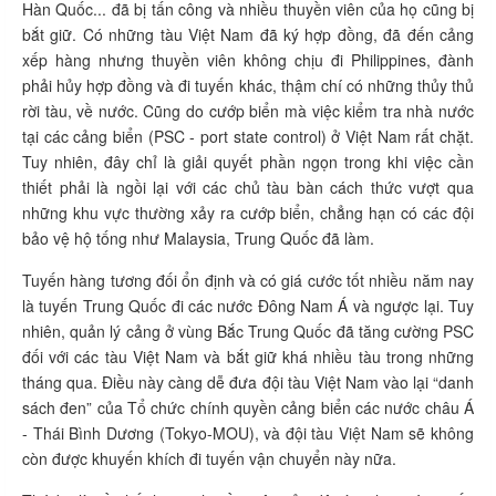
Hàn Quốc... đã bị tấn công và nhiều thuyền viên của họ cũng bị
bắt giữ. Có những tàu Việt Nam đã ký hợp đồng, đã đến cảng
xếp hàng nhưng thuyền viên không chịu đi Philippines, đành
phải hủy hợp đồng và đi tuyến khác, thậm chí có những thủy thủ
rời tàu, về nước. Cũng do cướp biển mà việc kiểm tra nhà nước
tại các cảng biển (PSC - port state control) ở Việt Nam rất chặt.
Tuy nhiên, đây chỉ là giải quyết phần ngọn trong khi việc cần
thiết phải là ngồi lại với các chủ tàu bàn cách thức vượt qua
những khu vực thường xảy ra cướp biển, chẳng hạn có các đội
bảo vệ hộ tống như Malaysia, Trung Quốc đã làm.
Tuyến hàng tương đối ổn định và có giá cước tốt nhiều năm nay
là tuyến Trung Quốc đi các nước Đông Nam Á và ngược lại. Tuy
nhiên, quản lý cảng ở vùng Bắc Trung Quốc đã tăng cường PSC
đối với các tàu Việt Nam và bắt giữ khá nhiều tàu trong những
tháng qua. Điều này càng dễ đưa đội tàu Việt Nam vào lại “danh
sách đen” của Tổ chức chính quyền cảng biển các nước châu Á
- Thái Bình Dương (Tokyo-MOU), và đội tàu Việt Nam sẽ không
còn được khuyến khích đi tuyến vận chuyển này nữa.