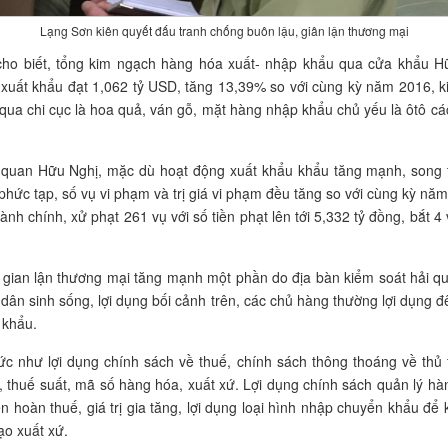
Lạng Sơn kiên quyết đấu tranh chống buôn lậu, giân lận thương mại
cho biết, tổng kim ngạch hàng hóa xuất- nhập khẩu qua cửa khẩu Hữ
xuất khẩu đạt 1,062 tỷ USD, tăng 13,39% so với cùng kỳ năm 2016, 
a chi cục là hoa quả, ván gỗ, mặt hàng nhập khẩu chủ yếu là ôtô các l
 quan Hữu Nghị, mặc dù hoạt động xuất khẩu khẩu tăng mạnh, song t
phức tạp, số vụ vi phạm và trị giá vi phạm đều tăng so với cùng kỳ nă
h chính, xử phạt 261 vụ với số tiền phạt lên tới 5,332 tỷ đồng, bắt 4 
, gian lận thương mại tăng mạnh một phần do địa bàn kiểm soát hải 
à dân sinh sống, lợi dụng bối cảnh trên, các chủ hàng thường lợi dụng
 khẩu.
ức như lợi dụng chính sách về thuế, chính sách thông thoáng về thủ
, thuế suất, mã số hàng hóa, xuất xứ. Lợi dụng chính sách quản lý h
iền hoàn thuế, giá trị gia tăng, lợi dụng loại hình nhập chuyển khẩu để
ạo xuất xứ.