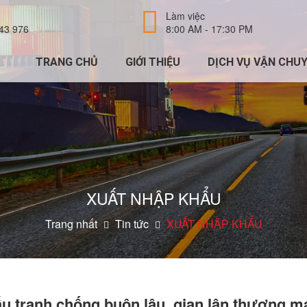
Làm việc
43 976
8:00 AM - 17:30 PM
TRANG CHỦ
GIỚI THIỆU
DỊCH VỤ VẬN CHU
XUẤT NHẬP KHẨU
Trang nhất
Tin tức
XUẤT NHẬP KHẨU
u tranh chống buôn lậu, gian lận thương m