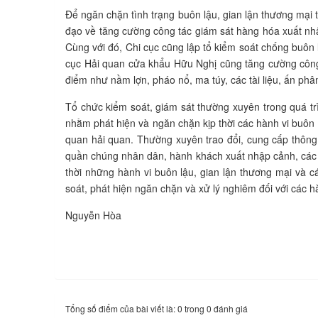
Để ngăn chặn tình trạng buôn lậu, gian lận thương mại 
đạo về tăng cường công tác giám sát hàng hóa xuất nhậ
Cùng với đó, Chi cục cũng lập tổ kiểm soát chống buôn 
cục Hải quan cửa khẩu Hữu Nghị cũng tăng cường công t
điểm như nầm lợn, pháo nổ, ma túy, các tài liệu, ấn ph
Tổ chức kiểm soát, giám sát thường xuyên trong quá tr
nhằm phát hiện và ngăn chặn kịp thời các hành vi buôn 
quan hải quan. Thường xuyên trao đổi, cung cấp thông 
quần chúng nhân dân, hành khách xuất nhập cảnh, các 
thời những hành vi buôn lậu, gian lận thương mại và c
soát, phát hiện ngăn chặn và xử lý nghiêm đối với các h
Nguyễn Hòa
Tổng số điểm của bài viết là: 0 trong 0 đánh giá