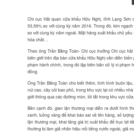
Chi cục Hải quan cửa khẩu Hữu Nghị, tỉnh Lạng Sơn 
53,59% so với cùng kỳ năm 2016. Trong đó, kim ngạch 
so với cùng kỳ năm ngoái. Mặt hàng xuất khẩu chủ yếu qu
hóa chất…
Theo ông Trần Bằng Toàn- Chi cục trưởng Chi cục hải
biên giới trên địa bàn cửa khẩu Hữu Nghị vẫn diễn biến 
phạm hành chính, trong đó lập biên bản xử lý vi phạm hàn
đồng.
Ông Trần Bằng Toàn cho biết thêm, tình hình buôn lậu
núi cao, cây cối bao phủ, trong khu vực lại có nhiều nh
giới thông qua các đường mòn, lối tắt trong khu vực cửa
Bên cạnh đó, gian lận thương mại diễn ra dưới hình th
xanh, luồng vàng để khai báo sai về tên hàng, số lượng
lận thương mại, khai tăng giá trị xuất khẩu để trục lợi t
thường bị làm giả nhãn hiệu nổi tiếng nước ngoài, giả m