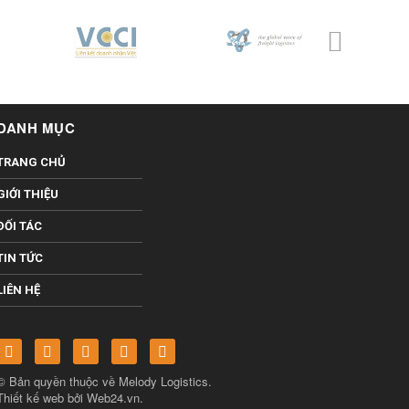
DANH MỤC
TRANG CHỦ
GIỚI THIỆU
ĐỐI TÁC
TIN TỨC
LIÊN HỆ
© Bản quyền thuộc về
Melody Logistics
.
Thiết kế web bởi
Web24.vn
.