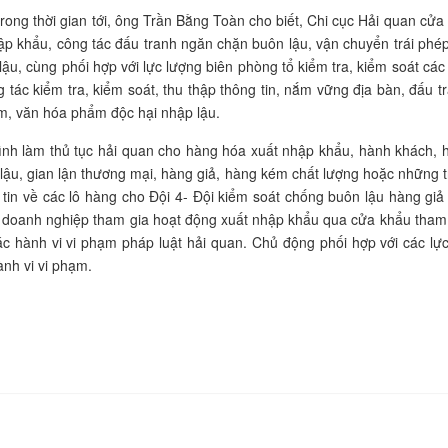
trong thời gian tới, ông Trần Bằng Toàn cho biết, Chi cục Hải quan cử
p khẩu, công tác đấu tranh ngăn chặn buôn lậu, vận chuyển trái phé
lậu, cùng phối hợp với lực lượng biên phòng tổ kiểm tra, kiểm soát các
ác kiểm tra, kiểm soát, thu thập thông tin, nắm vững địa bàn, đấu tr
âm, văn hóa phẩm độc hại nhập lậu.
ình làm thủ tục hải quan cho hàng hóa xuất nhập khẩu, hành khách, 
lậu, gian lận thương mại, hàng giả, hàng kém chất lượng hoặc những 
tin về các lô hàng cho Đội 4- Đội kiểm soát chống buôn lậu hàng giả 
doanh nghiệp tham gia hoạt động xuất nhập khẩu qua cửa khẩu tham 
ác hành vi vi phạm pháp luật hải quan. Chủ động phối hợp với các lực
ành vi vi phạm.