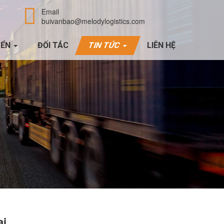
Email
buivanbao@melodylogistics.com
YỂN
ĐỐI TÁC
TIN TỨC
LIÊN HỆ
ại