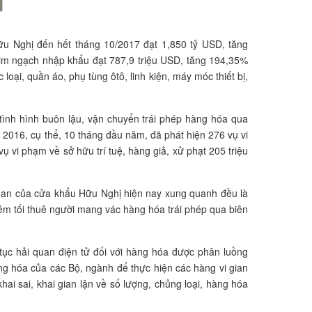
u Nghị đến hết tháng 10/2017 đạt 1,850 tỷ USD, tăng
kim ngạch nhập khẩu đạt 787,9 triệu USD, tăng 194,35%
oại, quần áo, phụ tùng ôtô, linh kiện, máy móc thiết bị,
ình hình buôn lậu, vận chuyển trái phép hàng hóa qua
m 2016, cụ thể, 10 tháng đầu năm, đã phát hiện 276 vụ vi
vụ vi phạm về sở hữu trí tuệ, hàng giả, xử phạt 205 triệu
quan của cửa khẩu Hữu Nghị hiện nay xung quanh đều là
 đêm tối thuê người mang vác hàng hóa trái phép qua biên
 tục hải quan điện tử đối với hàng hóa được phân luồng
àng hóa của các Bộ, ngành để thực hiện các hàng vi gian
 khai sai, khai gian lận về số lượng, chủng loại, hàng hóa