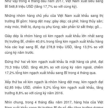
Như vậy trong 4 tháng đầu năm 2017, Việt Nam xuất siêu sang
Bỉ 548,8 triệu USD (tăng 17,7% so với cùng kỳ).
Những nhóm hàng chủ yếu của Việt Nam xuất khẩu sang thị
trường Bỉ gồm: hàng dệt may; giày dép; cà phê; hàng thủy sản;
máy móc, thiết bị, dụng cụ phụ tùng; sản phẩn từ sắt thép; gỗ…
Giày dép là nhóm hàng có kim ngạch xuất khẩu lớn nhất sang
thị trường Bỉ, chiếm 40,6% trong tổng kim ngạch xuất khẩu hàng
hóa các loại sang Bỉ, đạt 278,8 triệu USD, tăng 13,5% so với
cùng kỳ năm trước.
Đứng thứ hai về kim ngạch xuất khẩu là mặt hàng cà phê, đạt
70,3 triệu USD, tăng 46,9% so với cùng kỳ năm ngoái, chiếm
17,2% tổng kim ngạch xuất khẩu sang Bỉ trong 4 tháng qua.
Xếp thứ ba về kim ngạch là nhóm hàng dệt may, kim ngạch đạt
62,85 triệu USD, chiếm 9,2% tổng kim ngạch xuất khẩu, tăng
trưởng 8,8% so với cùng kỳ năm 2016.
Nhìn chung, trong 4 tháng đầu năm 2017, hàng hóa của Việt
Nam xuất khẩu sang thị trường Bỉ đa số đều tăng trưởng dương