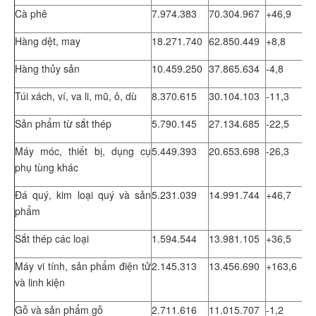
Cà phê
7.974.383
70.304.967
+46,9
Hàng dệt, may
18.271.740
62.850.449
+8,8
Hàng thủy sản
10.459.250
37.865.634
-4,8
Túi xách, ví, va li, mũ, ô, dù
8.370.615
30.104.103
-11,3
Sản phẩm từ sắt thép
5.790.145
27.134.685
-22,5
Máy móc, thiết bị, dụng cụ
5.449.393
20.653.698
-26,3
phụ tùng khác
Đá quý, kim loại quý và sản
5.231.039
14.991.744
+46,7
phẩm
Sắt thép các loại
1.594.544
13.981.105
+36,5
Máy vi tính, sản phẩm điện tử
2.145.313
13.456.690
+163,6
và linh kiện
Gỗ và sản phẩm gỗ
2.711.616
11.015.707
-1,2