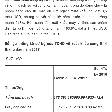
về kim ngạch so với cùng kỳ năm ngoái; trong đó đáng chú ý là
nhóm hàng cao su, mặc dù kim ngạch xuất khẩu chỉ đạt 3,5
triệu USD, nhưng so với cùng kỳ năm trước thì tăng trưởng
mạnh 218%; Bên cạnh đó, xuất khẩu máy vi tính, sản phẩm
điện tử và linh kiện cũng tăng mạnh 163,6%, đạt 2,1 triệu USD;
Gạo tăng 189%, đạt 0,4 triệu USD.
Số liệu thống kê sơ bộ của TCHQ về xuất khẩu sang Bỉ 4
tháng đầu năm 2017
ĐVT: USD
So 4T/20
kỳ 2016 (%
T4/2017
4T/2017
Thị trường
Tổng kim ngạch
178.391.195
685.984.923
+12,4
Giày dép các loại
83.428.734
278.848.003
+13,5