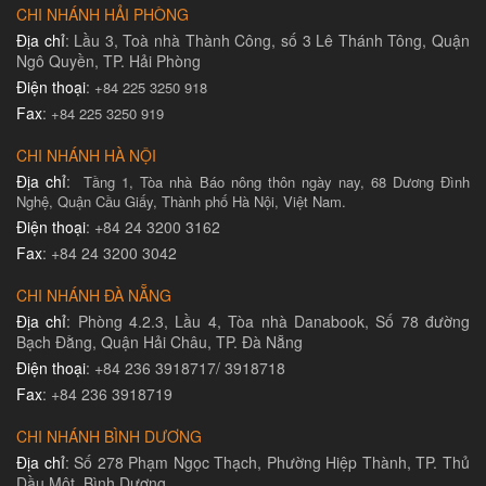
CHI NHÁNH HẢI PHÒNG
Địa chỉ
: Lầu 3, Toà nhà Thành Công, số 3 Lê Thánh Tông, Quận
Ngô Quyền, TP. Hải Phòng
Điện thoại
:
+84 225 3250 918
Fax
:
+84 225 3250 919
CHI NHÁNH HÀ NỘI
Địa chỉ
:
Tầng 1, Tòa nhà Báo nông thôn ngày nay, 68 Dương Đình
Nghệ, Quận Cầu Giấy, Thành phố Hà Nội, Việt Nam.
Điện thoại
: +84 24 3200 3162
Fax
: +84 24 3200 3042
CHI NHÁNH ĐÀ NẴNG
Địa chỉ
: Phòng 4.2.3, Lầu 4, Tòa nhà Danabook, Số 78 đường
Bạch Đằng, Quận Hải Châu, TP. Đà Nẵng
Điện thoại
: +84 236 3918717/ 3918718
Fax
: +84 236 3918719
CHI NHÁNH BÌNH DƯƠNG
Địa chỉ
: Số 278 Phạm Ngọc Thạch, Phường Hiệp Thành, TP. Thủ
Dầu Một, Bình Dương