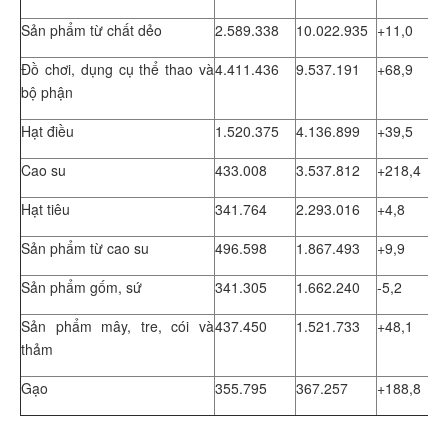
Sản phẩm từ chất dẻo
2.589.338
10.022.935
+11,0
Đồ chơi, dụng cụ thể thao và
4.411.436
9.537.191
+68,9
bộ phận
Hạt điều
1.520.375
4.136.899
+39,5
Cao su
433.008
3.537.812
+218,4
Hạt tiêu
341.764
2.293.016
+4,8
Sản phẩm từ cao su
496.598
1.867.493
+9,9
Sản phẩm gốm, sứ
341.305
1.662.240
-5,2
Sản phẩm mây, tre, cói và
437.450
1.521.733
+48,1
thảm
Gạo
355.795
367.257
+188,8