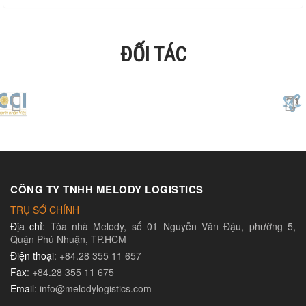
ĐỐI TÁC
CÔNG TY TNHH MELODY LOGISTICS
TRỤ SỞ CHÍNH
Địa chỉ
: Tòa nhà Melody, số 01 Nguyễn Văn Đậu, phường 5,
Quận Phú Nhuận, TP.HCM
Điện thoại
: +84.28 355 11 657
Fax
: +84.28 355 11 675
Email
: info@melodylogistics.com