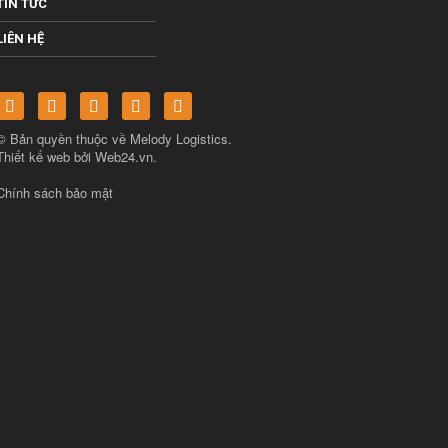
TIN TỨC
LIÊN HỆ
© Bản quyền thuộc về
Melody Logistics
.
Thiết kế web bởi
Web24.vn
.
Chính sách bảo mật