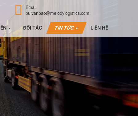
Email
buivanbao@melodylogistics.com
YỂN
ĐỐI TÁC
TIN TỨC
LIÊN HỆ