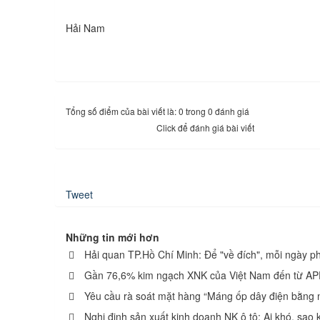
Hải Nam
Tổng số điểm của bài viết là: 0 trong 0 đánh giá
Click để đánh giá bài viết
Tweet
Những tin mới hơn
Hải quan TP.Hồ Chí Minh: Để "về đích", mỗi ngày ph
Gần 76,6% kim ngạch XNK của Việt Nam đến từ A
Yêu cầu rà soát mặt hàng “Máng ốp dây điện bằng 
Nghị định sản xuất kinh doanh NK ô tô: Ai khó, sao