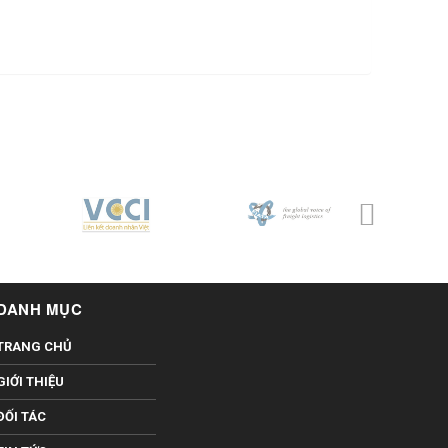
DANH MỤC
TRANG CHỦ
GIỚI THIỆU
ĐỐI TÁC