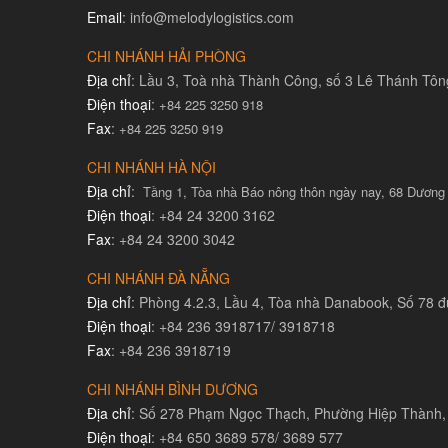
Email
: info@melodylogistics.com
CHI NHÁNH HẢI PHÒNG
Địa chỉ
: Lầu 3, Toà nhà Thành Công, số 3 Lê Thánh Tô
Điện thoại
:
+84 225 3250 918
Fax
:
+84 225 3250 919
CHI NHÁNH HÀ NỘI
Địa chỉ
:
Tầng 1, Tòa nhà Báo nông thôn ngày nay, 68 Dương
Điện thoại
: +84 24 3200 3162
Fax
: +84 24 3200 3042
CHI NHÁNH ĐÀ NẴNG
Địa chỉ
: Phòng 4.2.3, Lầu 4, Tòa nhà Danabook, Số 78
Điện thoại
: +84 236 3918717/ 3918718
Fax
: +84 236 3918719
CHI NHÁNH BÌNH DƯƠNG
Địa chỉ
: Số 278 Phạm Ngọc Thạch, Phường Hiệp Thành,
Điện thoại
: +84 650 3689 578/ 3689 577