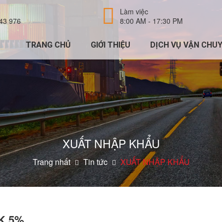
Làm việc
43 976
8:00 AM - 17:30 PM
TRANG CHỦ
GIỚI THIỆU
DỊCH VỤ VẬN CHU
XUẤT NHẬP KHẨU
Trang nhất
Tin tức
XUẤT NHẬP KHẨU
NK 5%