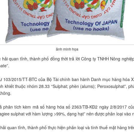
ảnh minh họa
hải quan tỉnh, thành phố đồng thời trả lời Công ty TNHH Nông nghiệp
ate”.
tư 103/2015/TT-BTC của Bộ Tài chính ban hành Danh mục hàng hóa XK
 khiết thuộc nhóm 28.33 “Sulphat; phèn (alums); Peroxosulphat”, ph
không.
quả phân tích kèm mã số hàng hóa số 2363/TB-KĐ2 ngày 2/8/2017 củ
agiee sulphat với hàm lượng >99%, dạng hạt” nên được phân loại vào
ải quan tỉnh, thành phố thực hiện phân loại và tính thuế mặt hàng trê