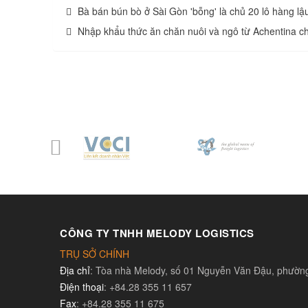
Bà bán bún bò ở Sài Gòn 'bỗng' là chủ 20 lô hàng lậ
Nhập khẩu thức ăn chăn nuôi và ngô từ Achentina ch
CÔNG TY TNHH MELODY LOGISTICS
TRỤ SỞ CHÍNH
Địa chỉ
: Tòa nhà Melody, số 01 Nguyễn Văn Đậu, phườ
Điện thoại
: +84.28 355 11 657
Fax
: +84.28 355 11 675