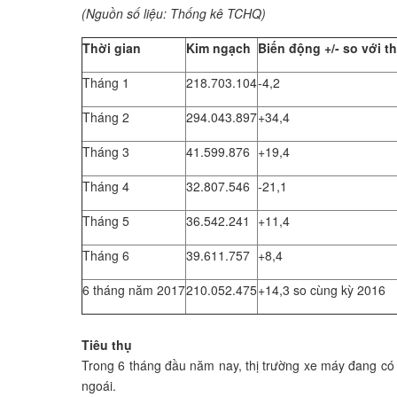
(Nguồn số liệu: Thống kê TCHQ)
Thời gian
Kim ngạch
Biến động +/- so với t
Tháng 1
218.703.104
-4,2
Tháng 2
294.043.897
+34,4
Tháng 3
41.599.876
+19,4
Tháng 4
32.807.546
-21,1
Tháng 5
36.542.241
+11,4
Tháng 6
39.611.757
+8,4
6 tháng năm 2017
210.052.475
+14,3 so cùng kỳ 2016
Tiêu thụ
Trong 6 tháng đầu năm nay, thị trường xe máy đang có c
ngoái.