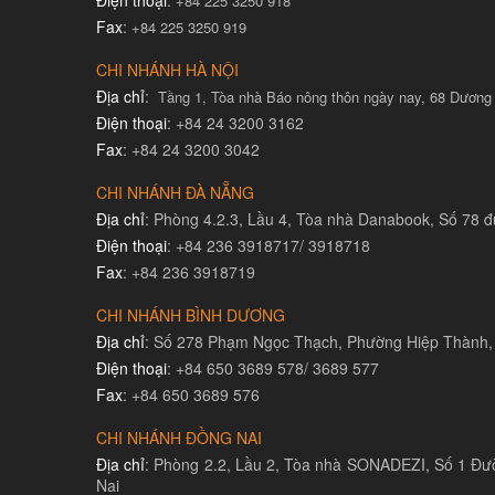
+84 225 3250 918
Fax
:
+84 225 3250 919
CHI NHÁNH HÀ NỘI
Địa chỉ
:
Tầng 1, Tòa nhà Báo nông thôn ngày nay, 68 Dương
Điện thoại
: +84 24 3200 3162
Fax
: +84 24 3200 3042
CHI NHÁNH ĐÀ NẴNG
Địa chỉ
: Phòng 4.2.3, Lầu 4, Tòa nhà Danabook, Số 78
Điện thoại
: +84 236 3918717/ 3918718
Fax
: +84 236 3918719
CHI NHÁNH BÌNH DƯƠNG
Địa chỉ
: Số 278 Phạm Ngọc Thạch, Phường Hiệp Thành,
Điện thoại
: +84 650 3689 578/ 3689 577
Fax
: +84 650 3689 576
CHI NHÁNH ĐỒNG NAI
Địa chỉ
: Phòng 2.2, Lầu 2, Tòa nhà SONADEZI, Số 1 Đư
Nai