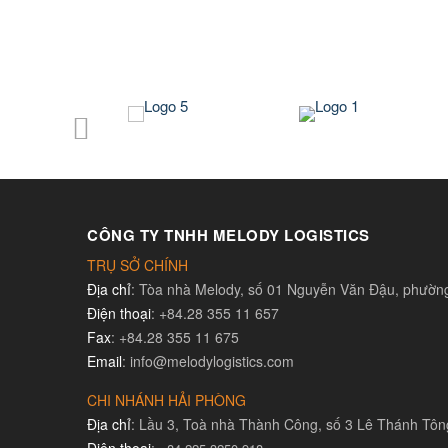
CÔNG TY TNHH MELODY LOGISTICS
TRỤ SỞ CHÍNH
Địa chỉ
: Tòa nhà Melody, số 01 Nguyễn Văn Đậu, phườ
Điện thoại
: +84.28 355 11 657
Fax
: +84.28 355 11 675
Email
: info@melodylogistics.com
CHI NHÁNH HẢI PHÒNG
Địa chỉ
: Lầu 3, Toà nhà Thành Công, số 3 Lê Thánh Tô
Điện thoại
: