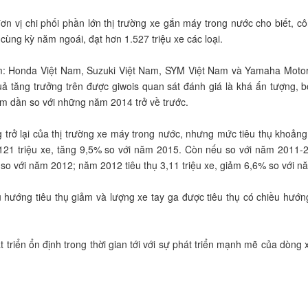
 vị chi phối phần lớn thị trường xe gắn máy trong nước cho biết, c
ùng kỳ năm ngoái, đạt hơn 1.527 triệu xe các loại.
: Honda Việt Nam, Suzuki Việt Nam, SYM Việt Nam và Yamaha Motor V
ả tăng trưởng trên được giwois quan sát đánh giá là khá ấn tượng, 
m dần so với những năm 2014 trở về trước.
rở lại của thị trường xe máy trong nước, nhưng mức tiêu thụ khoảng
21 triệu xe, tăng 9,5% so với năm 2015. Còn nếu so với năm 2011-20
% so với năm 2012; năm 2012 tiêu thụ 3,11 triệu xe, giảm 6,6% so với 
 hướng tiêu thụ giảm và lượng xe tay ga được tiêu thụ có chiều hướng
 triển ổn định trong thời gian tới với sự phát triển mạnh mẽ của dòng 