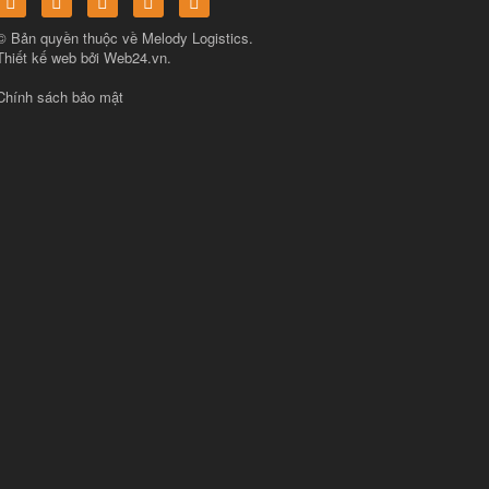
© Bản quyền thuộc về
Melody Logistics
.
Thiết kế web bởi
Web24.vn
.
Chính sách bảo mật