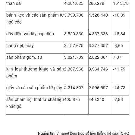
than đá
4.281.025
265.279
1513,78
bánh kẹo và các sản phẩm từ
3.799.708
4.528.440
-16,09
ngũ cốc
dây điện và dây cáp điện
3.520.360
4.337.638
-18,84
hàng dệt, may
3.157.675
3.277.357
-3,65
sản phẩm gốm, sứ
3.021.709
2.822.064
7,07
kim loại thường khác và sản
2.307.968
3.964.746
-41,79
phẩm
giấy và các sản phẩm từ giấy
2.214.307
2.596.597
-14,72
sản phẩm nội thất từ chất liệu
405.875
440.340
-7,83
khác gỗ
Nguồn tin:
Vinanet tổng hợp số liệu thống kê của TCHQ