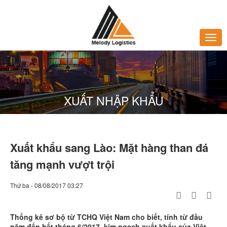
XUẤT NHẬP KHẨU
Xuất khẩu sang Lào: Mặt hàng than đá
tăng mạnh vượt trội
Thứ ba - 08/08/2017 03:27
Thống kê sơ bộ từ TCHQ Việt Nam cho biết, tính từ đầu
năm đến hết tháng 6/2017, kim ngạch xuất khẩu của Việt