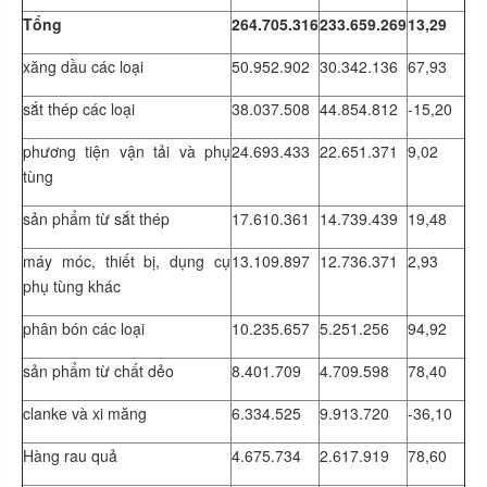
Tổng
264.705.316
233.659.269
13,29
xăng dầu các loại
50.952.902
30.342.136
67,93
sắt thép các loại
38.037.508
44.854.812
-15,20
phương tiện vận tải và phụ
24.693.433
22.651.371
9,02
tùng
sản phẩm từ sắt thép
17.610.361
14.739.439
19,48
máy móc, thiết bị, dụng cụ
13.109.897
12.736.371
2,93
phụ tùng khác
phân bón các loại
10.235.657
5.251.256
94,92
sản phẩm từ chất dẻo
8.401.709
4.709.598
78,40
clanke và xi măng
6.334.525
9.913.720
-36,10
Hàng rau quả
4.675.734
2.617.919
78,60