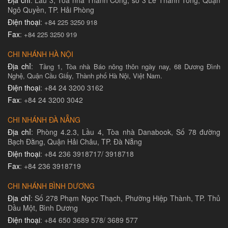
Địa chỉ
: Lầu 3, Toà nhà Thành Công, số 3 Lê Thánh Tông, Quận
Ngô Quyền, TP. Hải Phòng
Điện thoại
:
+84 225 3250 918
Fax
:
+84 225 3250 919
CHI NHÁNH HÀ NỘI
Địa chỉ
:
Tầng 1, Tòa nhà Báo nông thôn ngày nay, 68 Dương Đình
Nghệ, Quận Cầu Giấy, Thành phố Hà Nội, Việt Nam.
Điện thoại
: +84 24 3200 3162
Fax
: +84 24 3200 3042
CHI NHÁNH ĐÀ NẴNG
Địa chỉ
: Phòng 4.2.3, Lầu 4, Tòa nhà Danabook, Số 78 đường
Bạch Đằng, Quận Hải Châu, TP. Đà Nẵng
Điện thoại
: +84 236 3918717/ 3918718
Fax
: +84 236 3918719
CHI NHÁNH BÌNH DƯƠNG
Địa chỉ
: Số 278 Phạm Ngọc Thạch, Phường Hiệp Thành, TP. Thủ
Dầu Một, Bình Dương
Điện thoại
: +84 650 3689 578/ 3689 577