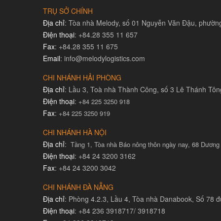
TRỤ SỞ CHÍNH
Địa chỉ
: Tòa nhà Melody, số 01 Nguyễn Văn Đậu, phườ
Điện thoại
: +84.28 355 11 657
Fax
: +84.28 355 11 675
Email
: info@melodylogistics.com
CHI NHÁNH HẢI PHÒNG
Địa chỉ
: Lầu 3, Toà nhà Thành Công, số 3 Lê Thánh Tô
Điện thoại
:
+84 225 3250 918
Fax
:
+84 225 3250 919
CHI NHÁNH HÀ NỘI
Địa chỉ
:
Tầng 1, Tòa nhà Báo nông thôn ngày nay, 68 Dương
Điện thoại
: +84 24 3200 3162
Fax
: +84 24 3200 3042
CHI NHÁNH ĐÀ NẴNG
Địa chỉ
: Phòng 4.2.3, Lầu 4, Tòa nhà Danabook, Số 78
Điện thoại
: +84 236 3918717/ 3918718