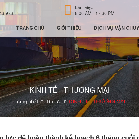
Làm việc
43 976
8:00 AM - 17:30 PM
TRANG CHỦ
GIỚI THIỆU
DỊCH VỤ VẬN CHU
KINH TẾ - THƯƠNG MẠI
Trang nhất
Tin tức
KINH TẾ - THƯƠNG MẠI
 lực để hoàn thành kế hoạch 6 tháng cuối