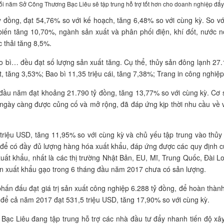
i năm Sở Công Thương Bạc Liêu sẽ tập trung hỗ trợ tốt hơn cho doanh nghiệp đẩ
tỷ đồng, đạt 54,76% so với kế hoạch, tăng 6,48% so với cùng kỳ. So v
iến tăng 10,70%, ngành sản xuất và phân phối điện, khí đốt, nước n
c thải tăng 8,5%.
 bì… đều đạt số lượng sản xuất tăng. Cụ thể, thủy sản đông lạnh 27
lít, tăng 3,53%; Bao bì 11,35 triệu cái, tăng 7,38%; Trang in công nghi
g đầu năm đạt khoảng 21.790 tỷ đồng, tăng 13,77% so với cùng kỳ. Cơ
 ngày càng được củng cố và mở rộng, đã đáp ứng kịp thời nhu cầu về 
triệu USD, tăng 11,95% so với cùng kỳ và chủ yếu tập trung vào thủy 
để có đầy đủ lượng hàng hóa xuất khẩu, đáp ứng được các quy định của
xuất khẩu, nhất là các thị trường Nhật Bản, EU, Mĩ, Trung Quốc, Đài 
ên xuất khẩu gạo trong 6 tháng đầu năm 2017 chưa có sản lượng.
hấn đấu đạt giá trị sản xuất công nghiệp 6.288 tỷ đồng, để hoàn thàn
để cả năm 2017 đạt 531,5 triệu USD, tăng 17,90% so với cùng kỳ.
ạc Liêu đang tập trung hỗ trợ các nhà đầu tư đẩy nhanh tiến độ xây