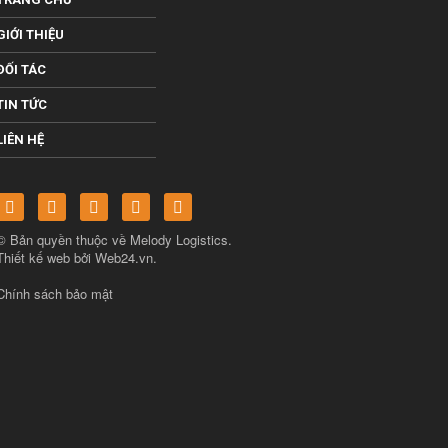
GIỚI THIỆU
ĐỐI TÁC
TIN TỨC
LIÊN HỆ
© Bản quyền thuộc về
Melody Logistics
.
Thiết kế web bởi
Web24.vn
.
Chính sách bảo mật