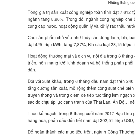
Những tháng cuố
Tổng giá trị sản xuất công nghiệp toàn tỉnh đạt 7.612 
ngành tăng 8,90%. Trong đó, ngành công nghiệp chế b
cung cấp nước, hoạt động quản lý và xử lý rác thải, nướ
Các sản phẩm chủ yếu như thủy sản đông lạnh, bia, bao
đạt 425 triệu kWh, tăng 7,87%; Bia các loại 28,15 triệu 
Hoạt động thương mại và dịch vụ nội địa trong 6 thán
triển, nên mạng lưới kinh doanh và hệ thống phân phối
dân.
Đối với xuất khẩu, trong 6 tháng đầu năm đạt trên 240 
tăng cường sản xuất, mở rộng thêm công suất chế biến 
truyền thống và trọng điểm để tiếp tục tăng kim ngạch 
sắc do chịu áp lực cạnh tranh của Thái Lan, Ấn Độ… n
Theo kế hoạch, trong 6 tháng cuối năm 2017 Bạc Liêu p
hàng hóa, phấn đấu đến hết năm đạt 302,51 triệu USD, 
Để hoàn thành các mục tiêu trên, ngành Công Thương B