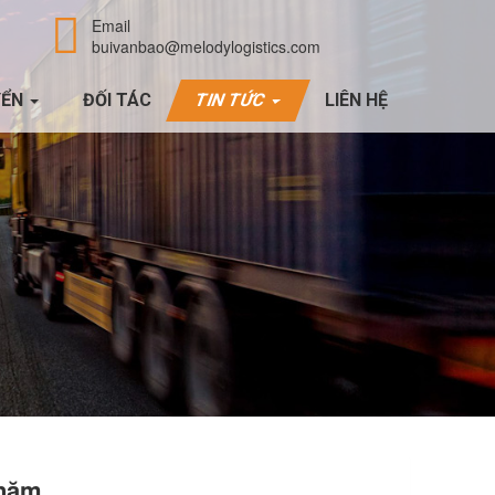
Email
buivanbao@melodylogistics.com
YỂN
ĐỐI TÁC
TIN TỨC
LIÊN HỆ
 năm