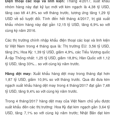
Điện thoại các loại và linh kiện:
Tháng 4/2017, xuất khẩu
nhóm hàng này đạt kỷ lục mới với kim ngạch là 4,38 tỷ USD,
tăng cao tới 41,8% so với tháng trước, tương ứng tăng 1,29 tỷ
USD về số tuyệt đối. Tính đến hết tháng 4/2017, trị giá xuất
khẩu nhóm hàng này đạt gần 12,15 tỷ USD, tăng 6,9% so với
cùng kỳ năm 2016.
Các thị trường chính nhập khẩu điện thoại các loại và linh kiện
từ Việt Nam trong 4 tháng qua là: Thị trường EU: 3,56 tỷ USD,
tăng 2%; Hoa Kỳ: 1,39 tỷ USD, giảm 4,9%, các Tiểu Vương quốc
Ả rập Thống nhất: 1,25 tỷ USD, giảm 18,8%; Hàn Quốc với 1,12
tỷ USD, tăng 33%... so với cùng kỳ năm trước.
Hàng dệt may:
Xuất khẩu hàng dệt may trong tháng đạt hơn
1,87 tỷ USD, giảm 10,9% so với tháng trước. Qua đó đưa kim
ngạch xuất khẩu hàng dệt may trong 4 tháng/2017 đạt gần 7,48
tỷ USD, tăng 9,4% so với cùng kỳ năm trước.
Trong 4 tháng/2017 hàng dệt may của Việt Nam chủ yếu được
xuất khẩu đến các thị trường: Hoa Kỳ đạt kim ngạch gần 3,64 tỷ
USD, tăng 7,1% so với cùng kỳ năm trước; Nhật Bản đạt kim