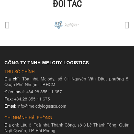
ĐỐI TÁC
CÔNG TY TNHH MELODY LOGISTICS
TRỤ SỞ CHÍNH
Địa chỉ
: Tòa nhà Melody, số 01 Nguyễn Văn Đậu, phường 5,
Quận Phú Nhuận, TP.HCM
Điện thoại
: +84.28 355 11 657
Fax
: +84.28 355 11 675
Email
: info@melodylogistics.com
CHI NHÁNH HẢI PHÒNG
Địa chỉ
: Lầu 3, Toà nhà Thành Công, số 3 Lê Thánh Tông, Quận
Ngô Quyền, TP. Hải Phòng