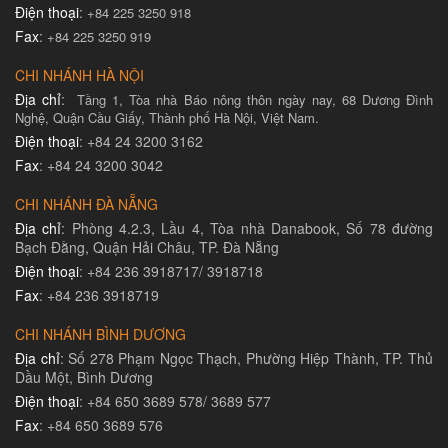
Điện thoại
:
+84 225 3250 918
Fax
:
+84 225 3250 919
CHI NHÁNH HÀ NỘI
Địa chỉ
:
Tầng 1, Tòa nhà Báo nông thôn ngày nay, 68 Dương Đình
Nghệ, Quận Cầu Giấy, Thành phố Hà Nội, Việt Nam.
Điện thoại
: +84 24 3200 3162
Fax
: +84 24 3200 3042
CHI NHÁNH ĐÀ NẴNG
Địa chỉ
: Phòng 4.2.3, Lầu 4, Tòa nhà Danabook, Số 78 đường
Bạch Đằng, Quận Hải Châu, TP. Đà Nẵng
Điện thoại
: +84 236 3918717/ 3918718
Fax
: +84 236 3918719
CHI NHÁNH BÌNH DƯƠNG
Địa chỉ
: Số 278 Phạm Ngọc Thạch, Phường Hiệp Thành, TP. Thủ
Dầu Một, Bình Dương
Điện thoại
: +84 650 3689 578/ 3689 577
Fax
: +84 650 3689 576