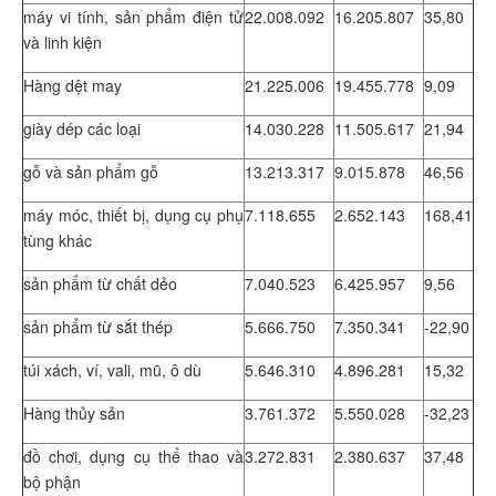
máy vi tính, sản phẩm điện tử
22.008.092
16.205.807
35,80
và linh kiện
Hàng dệt may
21.225.006
19.455.778
9,09
giày dép các loại
14.030.228
11.505.617
21,94
gỗ và sản phẩm gỗ
13.213.317
9.015.878
46,56
máy móc, thiết bị, dụng cụ phụ
7.118.655
2.652.143
168,41
tùng khác
sản phẩm từ chất dẻo
7.040.523
6.425.957
9,56
sản phẩm từ sắt thép
5.666.750
7.350.341
-22,90
túi xách, ví, vali, mũ, ô dù
5.646.310
4.896.281
15,32
Hàng thủy sản
3.761.372
5.550.028
-32,23
đồ chơi, dụng cụ thể thao và
3.272.831
2.380.637
37,48
bộ phận