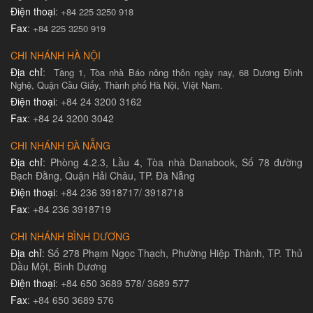
Điện thoại
:
+84 225 3250 918
Fax
:
+84 225 3250 919
CHI NHÁNH HÀ NỘI
Địa chỉ
:
Tầng 1, Tòa nhà Báo nông thôn ngày nay, 68 Dương Đình
Nghệ, Quận Cầu Giấy, Thành phố Hà Nội, Việt Nam.
Điện thoại
: +84 24 3200 3162
Fax
: +84 24 3200 3042
CHI NHÁNH ĐÀ NẴNG
Địa chỉ
: Phòng 4.2.3, Lầu 4, Tòa nhà Danabook, Số 78 đường
Bạch Đằng, Quận Hải Châu, TP. Đà Nẵng
Điện thoại
: +84 236 3918717/ 3918718
Fax
: +84 236 3918719
CHI NHÁNH BÌNH DƯƠNG
Địa chỉ
: Số 278 Phạm Ngọc Thạch, Phường Hiệp Thành, TP. Thủ
Dầu Một, Bình Dương
Điện thoại
: +84 650 3689 578/ 3689 577
Fax
: +84 650 3689 576