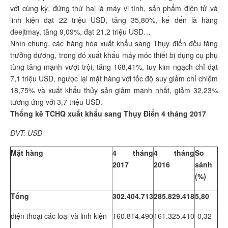
với cùng kỳ, đứng thứ hai là máy vi tính, sản phẩm điện tử và
linh kiện đạt 22 triệu USD, tăng 35,80%, kế đến là hàng
deejtmay, tăng 9,09%, đạt 21,2 triệu USD…
Nhìn chung, các hàng hóa xuất khẩu sang Thụy điển đều tăng
trưởng dương, trong đó xuất khẩu máy móc thiết bị dụng cụ phụ
tùng tăng mạnh vượt trội, tăng 168,41%, tuy kim ngạch chỉ đạt
7,1 triệu USD, ngược lại mặt hàng với tốc độ suy giảm chỉ chiếm
18,75% và xuất khẩu thủy sản giảm mạnh nhất, giảm 32,23%
tương ứng với 3,7 triệu USD.
Thống kê TCHQ xuất khẩu sang Thụy Điển 4 tháng 2017
ĐVT: USD
Mặt hàng
4 tháng
4 tháng
So
2017
2016
sánh
(%)
Tổng
302.404.713
285.829.418
5,80
điện thoại các loại và linh kiện
160.814.490
161.325.410
-0,32