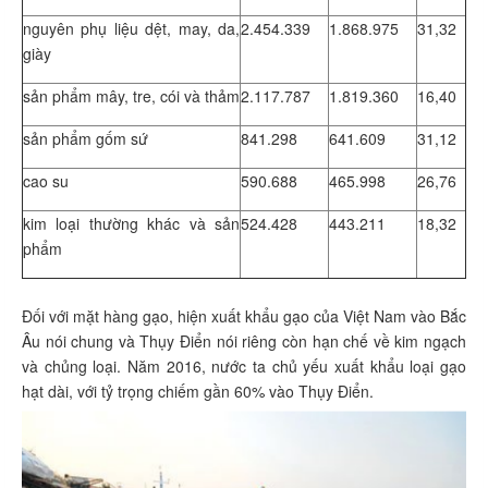
nguyên phụ liệu dệt, may, da,
2.454.339
1.868.975
31,32
giày
sản phẩm mây, tre, cói và thảm
2.117.787
1.819.360
16,40
sản phẩm gốm sứ
841.298
641.609
31,12
cao su
590.688
465.998
26,76
kim loại thường khác và sản
524.428
443.211
18,32
phẩm
Đối với mặt hàng gạo, hiện xuất khẩu gạo của Việt Nam vào Bắc
Âu nói chung và Thụy Điển nói riêng còn hạn chế về kim ngạch
và chủng loại. Năm 2016, nước ta chủ yếu xuất khẩu loại gạo
hạt dài, với tỷ trọng chiếm gần 60% vào Thụy Điển.