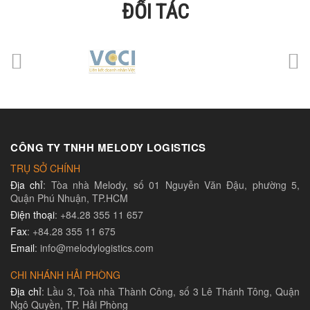
ĐỐI TÁC
CÔNG TY TNHH MELODY LOGISTICS
TRỤ SỞ CHÍNH
Địa chỉ
: Tòa nhà Melody, số 01 Nguyễn Văn Đậu, phường 5,
Quận Phú Nhuận, TP.HCM
Điện thoại
: +84.28 355 11 657
Fax
: +84.28 355 11 675
Email
: info@melodylogistics.com
CHI NHÁNH HẢI PHÒNG
Địa chỉ
: Lầu 3, Toà nhà Thành Công, số 3 Lê Thánh Tông, Quận
Ngô Quyền, TP. Hải Phòng